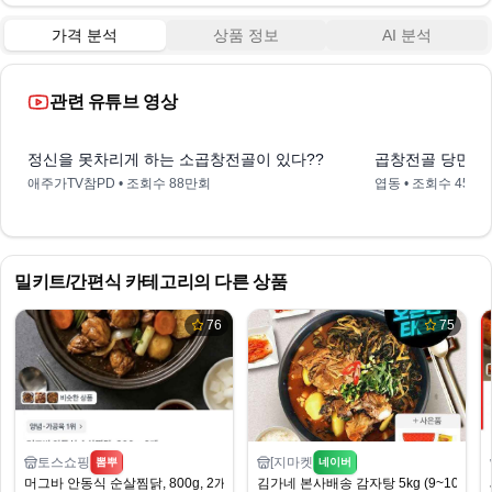
가격 분석
상품 정보
AI 분석
관련 유튜브 영상
10:51
정신을 못차리게 하는 소곱창전골이 있다??
곱창전골 당면사리
애주가TV참PD
• 조회수
88만회
엽동
• 조회수
45만
밀키트/간편식
카테고리의 다른 상품
76
75
토스쇼핑
[지마켓
뽐뿌
네이버
머그바 안동식 순살찜닭, 800g, 2개
김가네 본사배송 감자탕 5kg (9~10인분)