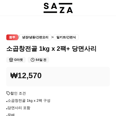
/
>
뽐뿌
냉장/냉동/간편요리
밀키트/간편식
소곱창전골 1kg x 2팩+ 당면사리
G마켓
64일 전
₩12,570
할인 조건
소곱창전골 1kg x 2팩 구성
•
당면사리 포함
•
무배