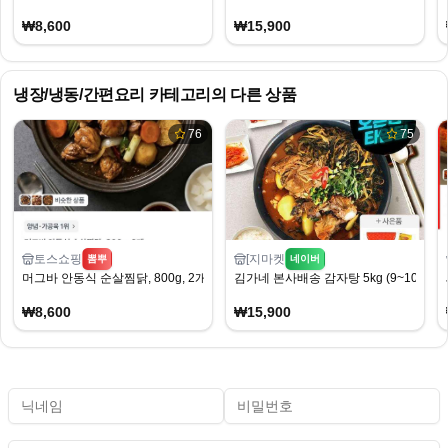
₩8,600
₩15,900
냉장/냉동/간편요리
카테고리의 다른 상품
76
75
토스쇼핑
[지마켓
뽐뿌
네이버
머그바 안동식 순살찜닭, 800g, 2개
김가네 본사배송 감자탕 5kg (9~10인분)
₩8,600
₩15,900