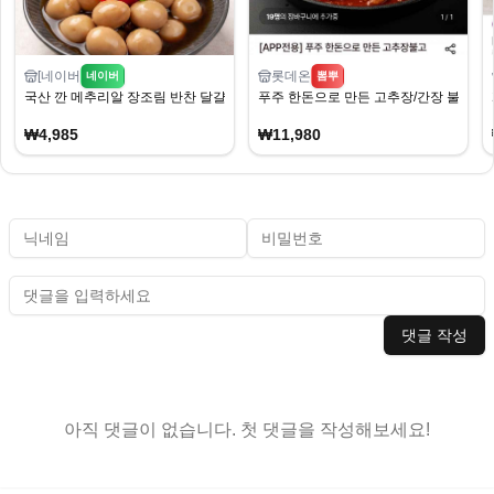
[네이버
롯데온
네이버
뽐뿌
국산 깐 메추리알 장조림 반찬 달걀 실속형 조림 1kg
푸주 한돈으로 만든 고추장/간장 불고기 30
₩4,985
₩11,980
댓글 작성
아직 댓글이 없습니다. 첫 댓글을 작성해보세요!