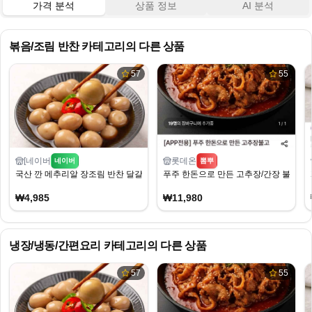
가격 분석
상품 정보
AI 분석
볶음/조림 반찬
카테고리의 다른 상품
57
55
[네이버
롯데온
네이버
뽐뿌
국산 깐 메추리알 장조림 반찬 달걀 실속형 조림 1kg
푸주 한돈으로 만든 고추장/간장 불고기 30
₩4,985
₩11,980
냉장/냉동/간편요리
카테고리의 다른 상품
57
55