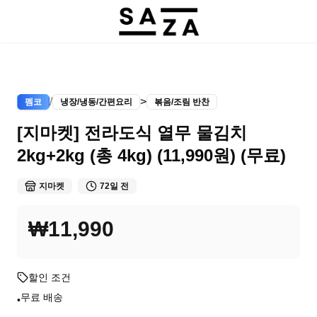
/
>
펨코
냉장/냉동/간편요리
볶음/조림 반찬
[지마켓] 전라도식 열무 물김치
2kg+2kg (총 4kg) (11,990원) (무료)
지마켓
72일 전
₩11,990
할인 조건
무료 배송
•