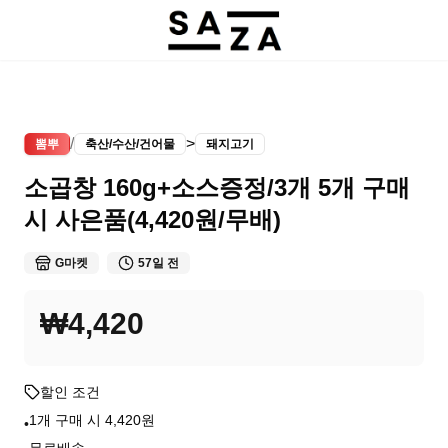
/
>
뽐뿌
축산/수산/건어물
돼지고기
소곱창 160g+소스증정/3개 5개 구매
시 사은품(4,420원/무배)
G마켓
57일 전
₩4,420
할인 조건
1개 구매 시 4,420원
•