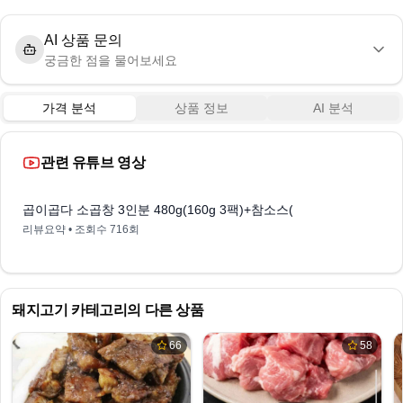
AI 상품 문의
궁금한 점을 물어보세요
가격 분석
상품 정보
AI 분석
관련 유튜브 영상
3:08
곱이곱다 소곱창 3인분 480g(160g 3팩)+참소스(20g 3팩) 증정 리뷰
리뷰요약
• 조회수
716회
돼지고기
카테고리의 다른 상품
66
58