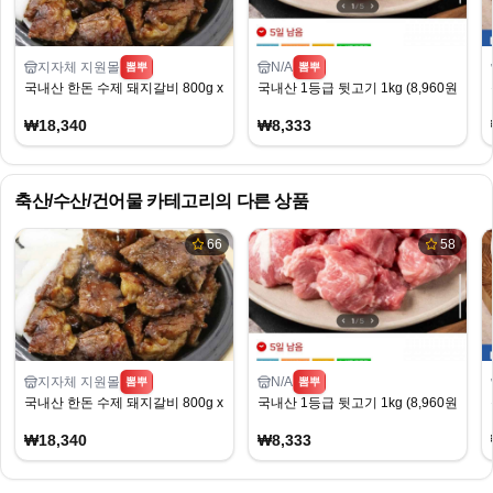
지자체 지원몰
N/A
뽐뿌
뽐뿌
국내산 한돈 수제 돼지갈비 800g x 2팩
국내산 1등급 뒷고기 1kg (8,960원/무배)
₩18,340
₩8,333
축산/수산/건어물
카테고리의 다른 상품
66
58
지자체 지원몰
N/A
뽐뿌
뽐뿌
국내산 한돈 수제 돼지갈비 800g x 2팩
국내산 1등급 뒷고기 1kg (8,960원/무배)
₩18,340
₩8,333