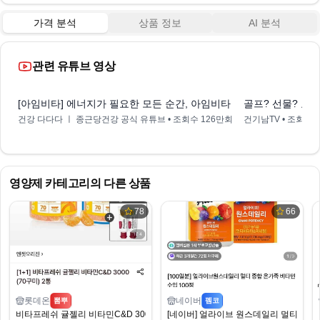
가격 분석
상품 정보
AI 분석
관련 유튜브 영상
0:16
[아임비타] 에너지가 필요한 모든 순간, 아임비타 이뮨샷
골프? 선물? 요즘
건강 다다다 ㅣ 종근당건강 공식 유튜브
• 조회수
126만회
건기남TV
• 조회수
영양제
카테고리의 다른 상품
78
66
롯데온
네이버
뽐뿌
펨코
비타프레쉬 귤젤리 비타민C&D 3000 (70구미) 2통
[네이버] 얼라이브 원스데일리 멀티 종합 온가