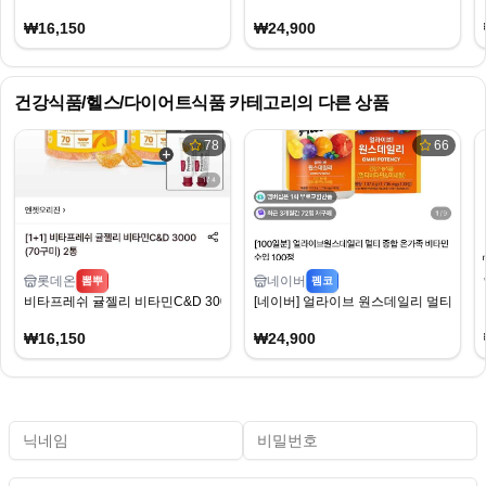
₩16,150
₩24,900
건강식품/헬스/다이어트식품
카테고리의 다른 상품
78
66
롯데온
네이버
뽐뿌
펨코
비타프레쉬 귤젤리 비타민C&D 3000 (70구미) 2통
[네이버] 얼라이브 원스데일리 멀티 종합 온가
₩16,150
₩24,900