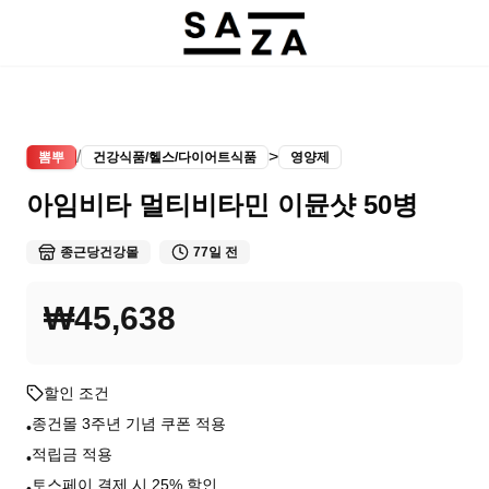
/
>
뽐뿌
건강식품/헬스/다이어트식품
영양제
아임비타 멀티비타민 이뮨샷 50병
종근당건강몰
77일 전
₩45,638
할인 조건
종건몰 3주년 기념 쿠폰 적용
•
적립금 적용
•
토스페이 결제 시 25% 할인