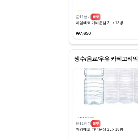
11번가
뽐뿌
아임에코 가벼운샘 2L x 18병
₩7,650
생수/음료/우유
카테고리의
11번가
뽐뿌
아임에코 가벼운샘 2L x 18병