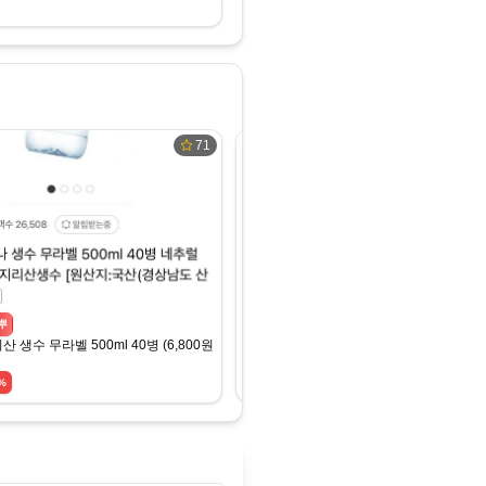
71
네이버
뿌
펨코
산 생수 무라벨 500ml 40병 (6,800원/무배)
[네이버] 지리산 물하나 생수 무라벨 500ml x 
₩6,800
%