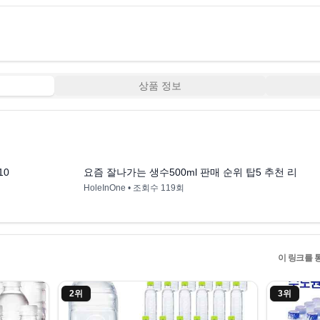
상품 정보
1:20
0:51
10
요즘 잘나가는 생수500ml 판매 순위 탑5 추천 리뷰
HoleInOne
• 조회수
119회
이 링크를 
2
위
3
위