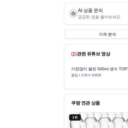
AI 상품 문의
궁금한 점을 물어보세요
가격 분석
관련 유튜브 영상
가장많이 팔린 500ml 생수 TOP
꿀팁
• 조회수
648회
쿠팡 연관 상품
1
위