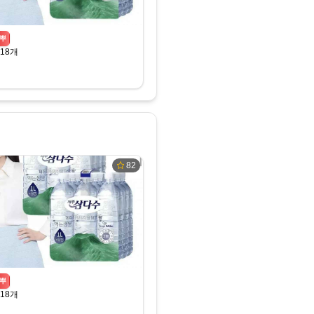
뿌
18개
82
뿌
18개