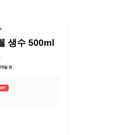
수
 생수 500ml
원
79일 전
OFF