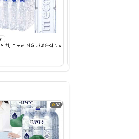
송
로켓배송
인천] 수도권 전용 가벼운샘 무라벨생수 500mL x 40병, 40개, 500ml
유니온천년알카리수, 500ml, 40개
₩32,000
식품
82