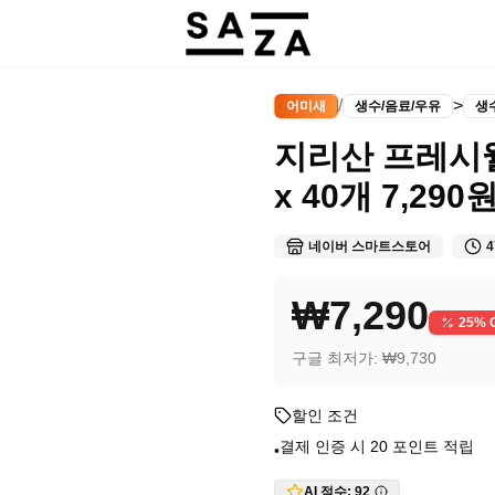
/
>
어미새
생수/음료/우유
생
지리산 프레시웰
x 40개 7,290
네이버 스마트스토어
4
₩7,290
25
% 
구글 최저가:
₩9,730
할인 조건
결제 인증 시 20 포인트 적립
•
AI 점수:
92