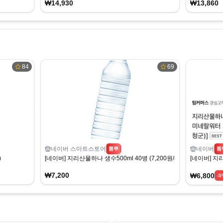
₩14,930
₩13,860
84
69
네이버 스마트스토어
네이버
뽐뿌
뽐
)
[네이버] 지리산물하나 생수500ml 40병 (7,200원/무료)
[네이버] 지리
₩7,200
₩6,800
-
5