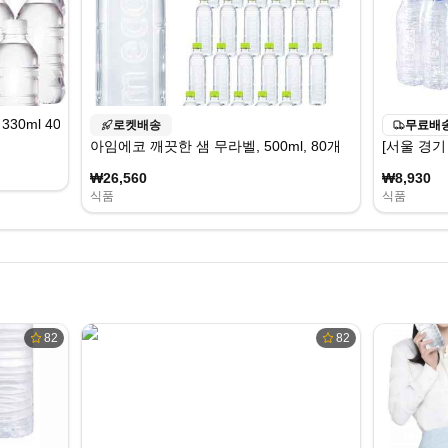
0ml 40병, 330ml
로켓배송
무료배
아임에코 깨끗한 샘 무라벨, 500ml, 80개
[서울 경기 
₩26,560
₩8,930
식품
식품
82
82