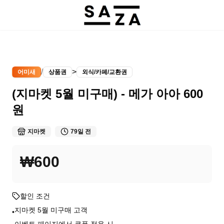
/
>
어미새
상품권
외식/카페/교환권
(지마켓 5월 미구매) - 메가 아아 600
원
지마켓
79일 전
₩600
할인 조건
지마켓 5월 미구매 고객
•