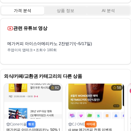
가격 분석
상품 정보
AI 분석
관련 유튜브 영상
3:04
메가커피 아이스아메리카노 2잔받기!(~5/17일)
주엽이의 앱테크
• 조회수
180회
외식/카페/교환권
카테고리의 다른 상품
82
58
Cjone어플
CJ ONE
펨코
어미새
메가커피 아이스아메리카노 50% 할인
cj one 메가커피 천원 이벤트