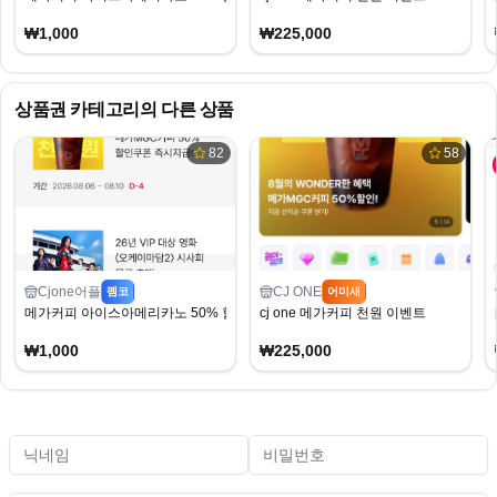
₩1,000
₩225,000
상품권
카테고리의 다른 상품
82
58
Cjone어플
CJ ONE
펨코
어미새
메가커피 아이스아메리카노 50% 할인
cj one 메가커피 천원 이벤트
₩1,000
₩225,000