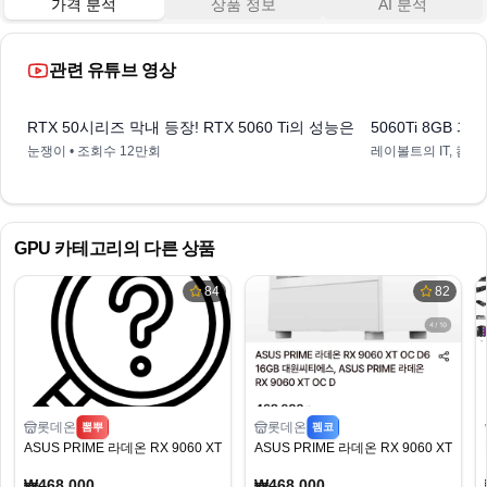
가격 분석
상품 정보
AI 분석
관련 유튜브 영상
12:31
RTX 50시리즈 막내 등장! RTX 5060 Ti의 성능은?
5060Ti 8GB 
눈쟁이
• 조회수
12만회
레이볼트의 IT, 컴퓨
GPU
카테고리의 다른 상품
84
82
롯데온
롯데온
뽐뿌
펨코
ASUS PRIME 라데온 RX 9060 XT OC D6 16GB (468,000/무료)
ASUS PRIME 라데온 RX 9060 XT OC D
₩468,000
₩468,000