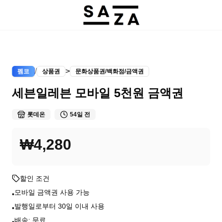
/
>
펨코
상품권
문화상품권/백화점/금액권
세븐일레븐 모바일 5천원 금액권
롯데온
54일 전
₩4,280
할인 조건
모바일 금액권 사용 가능
•
발행일로부터 30일 이내 사용
•
배송: 무료