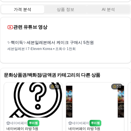
가격 분석
상품 정보
AI 분석
관련 유튜브 영상
6:08
✨핵이득✨세븐일레븐에서 케이크 구매시 5천원 상품권 증정! (+ L.Pay
세븐일레븐 I 7-Eleven Korea
• 조회수
1천회
문화상품권/백화점/금액권
카테고리의 다른 상품
50
50
네이버페이
네이버페이
루리웹
루리웹
네이버페이 라방 5원
네이버페이 라방 5원