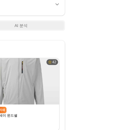
AI 분석
42
미새
세이 윈드쉘