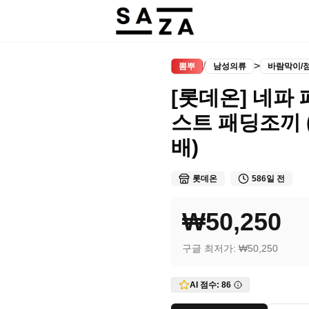
/
>
뽐뿌
남성의류
바람막이/
[롯데온] 네파
스트 패딩조끼 (5
배)
롯데온
586일 전
₩50,250
구글 최저가:
₩50,250
AI 점수:
86