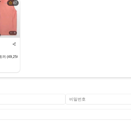
87
(49,250원 / 무배)