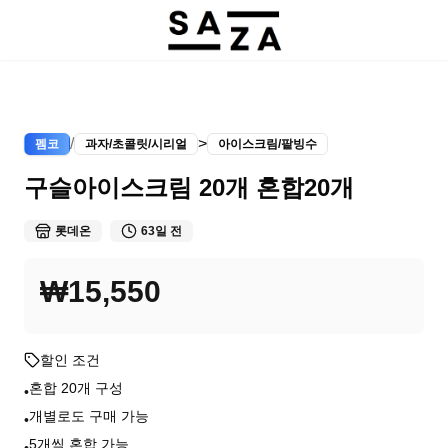
/
>
펨코
과자/초콜릿/시리얼
아이스크림/팥빙수
구슬아이스크림 20개 혼합20개
롯데온
63일 전
₩15,550
할인 조건
혼합 20개 구성
•
개별로도 구매 가능
•
5개씩 혼합 가능