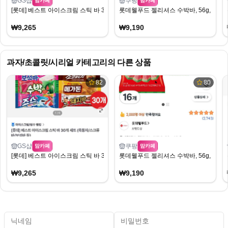
GS샵
쿠팡
맘카페
맘카페
[롯데] 베스트 아이스크림 스틱 바 30개 세트
롯데웰푸드 젤리셔스 수박바, 56g, 16개
₩9,265
₩9,190
과자/초콜릿/시리얼
카테고리의 다른 상품
82
80
GS샵
쿠팡
맘카페
맘카페
[롯데] 베스트 아이스크림 스틱 바 30개 세트
롯데웰푸드 젤리셔스 수박바, 56g, 16개
₩9,265
₩9,190