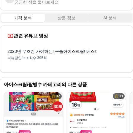
궁금한 점을 물어보세요
가격 분석
상품 정보
AI 분석
관련 유튜브 영상
1:00
2023년 무조건 사야하는! 구슬아이스크림! 베스트 TOP10! 가격 평점
리뷰달인!
• 조회수
395회
아이스크림/팥빙수
카테고리의 다른 상품
82
80