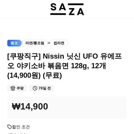
/
>
펨코
라면/통조림
컵라면
[쿠팡직구] Nissin 닛신 UFO 유에프
오 야키소바 볶음면 128g, 12개
(14,900원) (무료)
쿠팡
78일 전
₩14,900
할인 조건