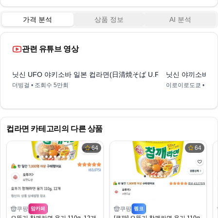
가격 분석
상품 정보
AI 분석
관련 유튜브 영상
2:56
닛신 UFO 야키소바 일본 컵라면(日清焼そば U.F.O.)
닛신 야끼소바 u
더빙걸
• 조회수
5만회
이로이로도쿄
• 조
컵라면
카테고리의 다른 상품
64
64
쿠팡
쿠팡
맘카페
펨코