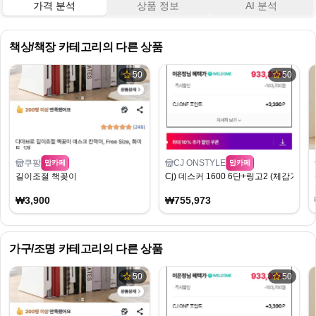
가격 분석
상품 정보
AI 분석
책상/책장
카테고리의 다른 상품
50
50
쿠팡
CJ ONSTYLE
맘카페
맘카페
길이조절 책꽂이
Cj) 데스커 1600 6단+링고2 (체감가 755
₩3,900
₩755,973
가구/조명
카테고리의 다른 상품
50
50