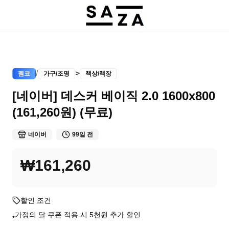
/
>
펨코
가구/조명
책상/책장
[네이버] 데스커 베이직 2.0 1600x800
(161,260원) (무료)
네이버
99일 전
₩161,260
할인 조건
가정의 달 쿠폰 적용 시 5천원 추가 할인
•