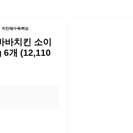
치킨/탕수육/튀김
소바바치킨 소이
6개 (12,110