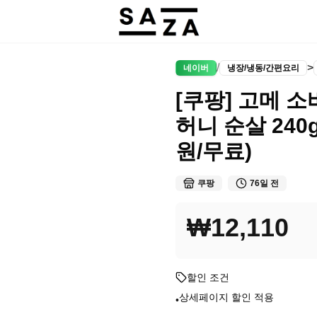
/
>
네이버
냉장/냉동/간편요리
[쿠팡] 고메 
허니 순살 240g 
원/무료)
쿠팡
76일 전
₩12,110
할인 조건
상세페이지 할인 적용
•