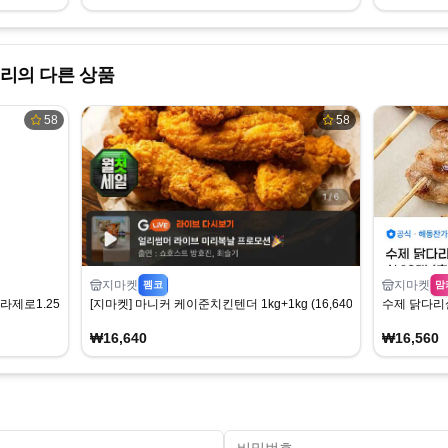
리의 다른 상품
58
58
지마켓
지마켓
펨코
맘
라제로1.25L
[지마켓] 마니커 케이준치킨텐더 1kg+1kg (16,640원) (무료)
수제 닭다리살
₩16,640
₩16,560