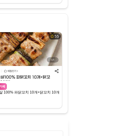
55
카페
 100% 파닭꼬치 10개+닭꼬치 10개