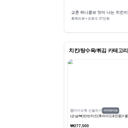
교촌 허니콤보 맛이 나는 치킨이
흑백리뷰
• 조회수
37만회
치킨/탕수육/튀김
카테고리
카카오톡 선물하기
아카라이브
(순살/뼈)반반치킨(후라이드&깐풍)+콜
₩277,500