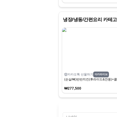
냉장/냉동/간편요리
카테고
카카오톡 선물하기
아카라이브
(순살/뼈)반반치킨(후라이드&깐풍)+콜
₩277,500