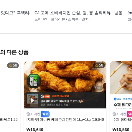
1:31
10:51
 있다고? 흑백리뷰
CJ 고메 소바바치킨 순살, 윙, 봉 솔직리뷰 : 냉동치
[
도이Doi _ 솔직리뷰
• 조회수
3만회
참
의 다른 상품
58
58
지마켓
지마켓
펨코
맘
라제로1.25L
[지마켓] 마니커 케이준치킨텐더 1kg+1kg (16,640원) (무료)
수제 닭다리살
₩16,640
₩16,560