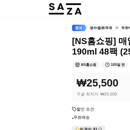
/
>
펨코
생수/음료/우유
두유
[NS홈쇼핑] 
190ml 48팩 (2
NS홈쇼핑
105일 전
₩25,500
구글 최저가:
₩25,500
할인 조건
무료배송
•
AI 점수:
93