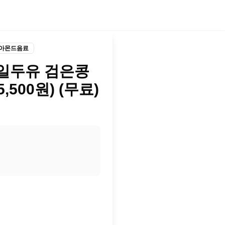
/아몬드음료
매일두유 검은콩
5,500원) (무료)