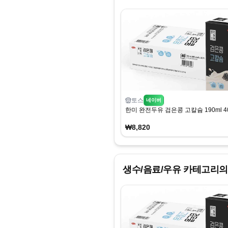
토스
네이버
한미 완전두유 검은콩 고칼슘 190ml 4
₩8,820
생수/음료/우유
카테고리의