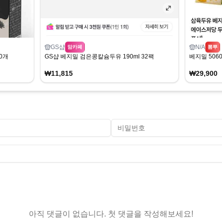
GS샵
N/A
맘카페
뽐뿌
0개
GS샵 베지밀 검은콩칼슘두유 190ml 32팩
베지밀 5060
₩11,815
₩29,900
아직 댓글이 없습니다. 첫 댓글을 작성해보세요!