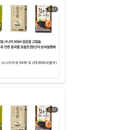
57
 시니어두유 64팩 외 (29,900/네멤무료)
57