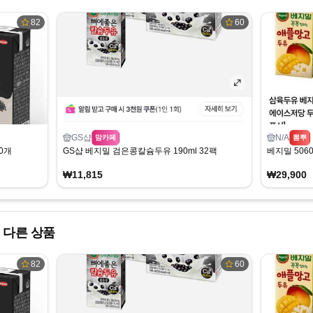
82
60
GS샵
N/A
맘카페
뽐뿌
0개
GS샵 베지밀 검은콩칼슘두유 190ml 32팩
베지밀 5060
₩11,815
₩29,900
 다른 상품
82
60