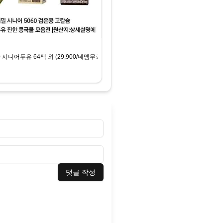
 시니어두유 64팩 외 (29,900/네멤무료)
댓글 작성