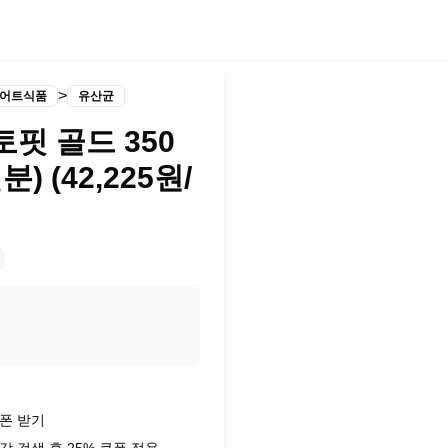
>
이어트식품
유산균
핏 골드 350
) (42,225원/
폰 받기