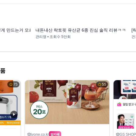
6:20
11:02
렇게 만드는거 모르셨죠?
내돈내산 락토핏 유산균 6종 진심 솔직 리뷰ㅋㅋ 정
[
관리쟁
• 조회수
5만회
건
상품
75
55
jyone.co.kr
GS SHOP
맘카페