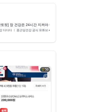
0:16
착할 유산균과 다신 안먹을 유산균 (생유산균골드, 생유산균코어, 생유산
락토핏] 장 건강은 24시간 지켜야 하니까, 지금은 락토핏 타임!
락토핏 리뷰: 효과와 사
강 다다다 ㅣ 종근당건강 공식 유튜브
• 조회수
6천회
리뷰마스터
• 조회수
309회
50
뽐뿌