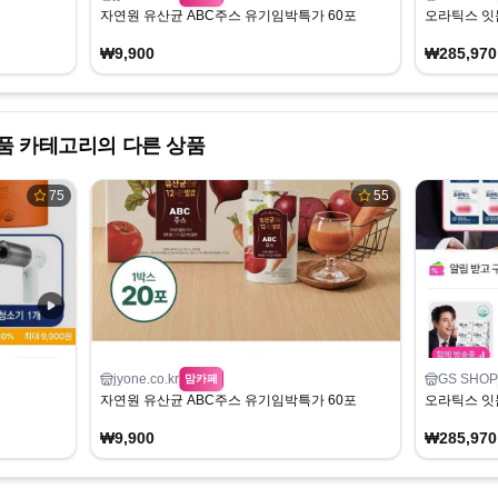
자연원 유산균 ABC주스 유기임박특가 60포
오라틱스 잇
₩9,900
₩285,970
품
카테고리의 다른 상품
75
55
jyone.co.kr
GS SHOP
맘카페
자연원 유산균 ABC주스 유기임박특가 60포
오라틱스 잇
₩9,900
₩285,970