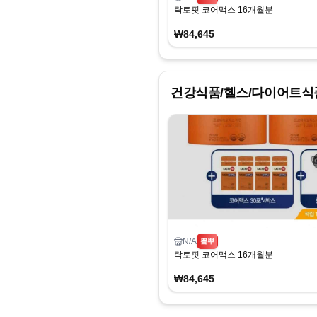
락토핏 코어맥스 16개월분
₩84,645
건강식품/헬스/다이어트식
N/A
뽐뿌
락토핏 코어맥스 16개월분
₩84,645