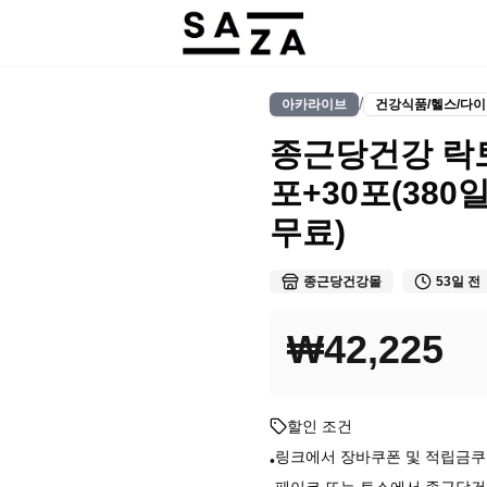
/
아카라이브
건강식품/헬스/다
종근당건강 락토
포+30포(380일분
무료)
종근당건강몰
53일 전
₩42,225
할인 조건
링크에서 장바쿠폰 및 적립금쿠
•