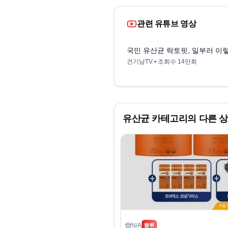
관련 유튜브 영상
국민 유산균 락토핏, 일부러 이
건기남TV
• 조회수
14만회
유산균
카테고리의 다른 
N/A
뽐뿌