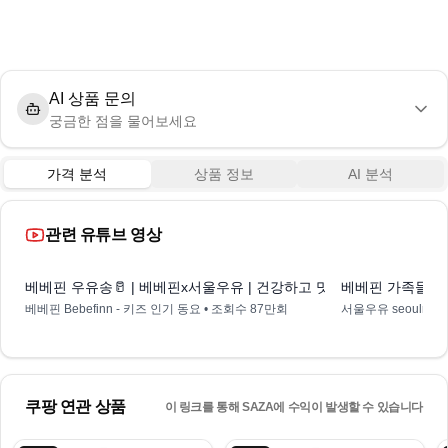
AI 상품 문의
궁금한 점을 물어보세요
가격 분석
상품 정보
AI 분석
관련 유튜브 영상
1:49
베베핀 우유송🥛 | 베베핀x서울우유 | 건강하고 맛있는 우유 주세요❤️! |
베베핀 가족들이
베베핀 Bebefinn - 키즈 인기 동요
• 조회수
87만회
서울우유 seoulmilk
쿠팡 연관 상품
이 링크를 통해 SAZA에 수익이 발생할 수 있습니다