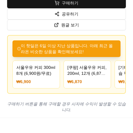
구매하기
공유하기
원글 보기
이 핫딜은 6일 이상 지난 상품입니다. 아래 최근 올
라온 비슷한 상품을 확인해보세요!
서울우유 커피 300ml
[쿠팡] 서울우유 커피,
[기타]
8개 (6,900원/무료)
200ml, 12개 (6,870
슘 무가
원) (로켓프레쉬무료)
유 190
₩6,900
₩6,870
₩9,800
(9,80
구매하기 버튼을 통해 구매할 경우 사자에 수익이 발생할 수 있습
니다.