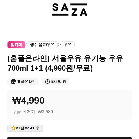
/
>
맘카페
생수/음료/우유
우유
[홈플온라인] 서울우유 유기농 우유
700ml 1+1 (4,990원/무료)
홈플온라인
585일 전
₩4,990
구글 최저가:
₩3,980
AI 점수:
41