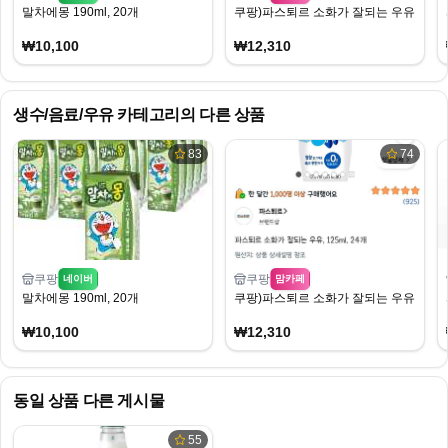
말차에몽 190ml, 20개
쿠팡)파스퇴르 소화가 잘되는 우유, 125ml,
₩10,100
₩12,310
생수/음료/우유
카테고리의 다른 상품
83
74
쿠팡
쿠팡
네이버
맘카페
말차에몽 190ml, 20개
쿠팡)파스퇴르 소화가 잘되는 우유, 125ml,
₩10,100
₩12,310
동일 상품 다른 게시물
55