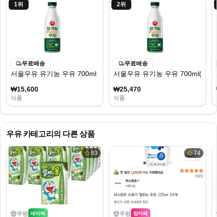
1
위
2
위
무료배송
무료배송
서울우유 유기농 우유 700ml (철원 청정 자연이 만든 순도 100% 유기농 우
서울우유 유기농 우유 700ml(cjfdn
₩15,600
₩25,470
식품
식품
우유
카테고리의 다른 상품
83
74
쿠팡
쿠팡
네이버
맘카페