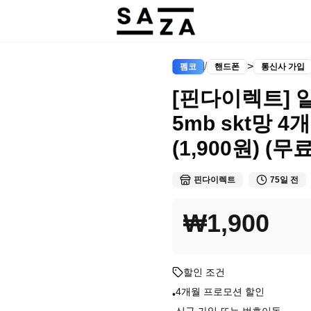
/
>
펨코
핸드폰
통신사 가입
[핀다이렉트] 
5mb skt망 4
(1,900원) (무료
핀다이렉트
75일 전
₩1,900
할인 조건
4개월 프로모션 할인
•