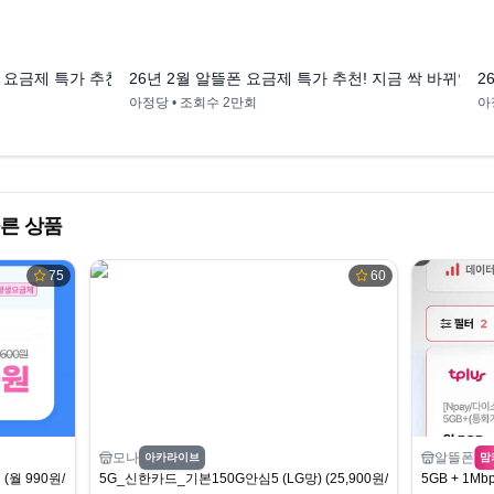
10:04
9:57
폰 요금제 특가 추천! 놓치면 무조건 손해 (아이즈 티플러스 프리티 모빙 
26년 2월 알뜰폰 요금제 특가 추천! 지금 싹 바뀌었
2
아정당
• 조회수
2만회
아
른 상품
75
60
모나
알뜰폰
아카라이브
맘
(월 990원/무료)
5G_신한카드_기본150G안심5 (LG망) (25,900원/무료)
5GB + 1