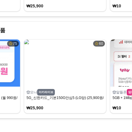
₩25,900
₩10
상품
75
60
모나
알뜰폰
아카라이브
맘
(월 990원/무료)
5G_신한카드_기본150G안심5 (LG망) (25,900원/무료)
5GB + 1
₩25,900
₩10