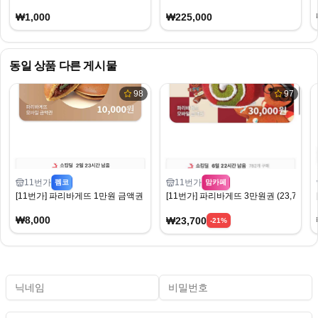
₩1,000
₩225,000
동일 상품 다른 게시물
98
97
11번가
11번가
펨코
맘카페
[11번가] 파리바게뜨 1만원 금액권 (8,000원) (무료)
[11번가] 파리바게뜨 3만원권 (23,700원
₩8,000
₩23,700
-
21
%