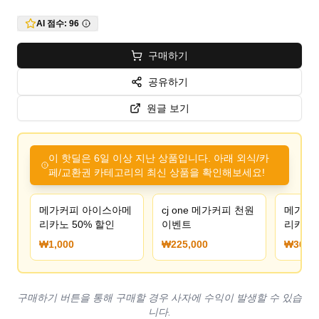
AI 점수:
96
구매하기
공유하기
원글 보기
이 핫딜은 6일 이상 지난 상품입니다. 아래 외식/카
페/교환권 카테고리의 최신 상품을 확인해보세요!
메가커피 아이스아메
cj one 메가커피 천원
메가커
리카노 50% 할인
이벤트
리카노 1
(20%)
₩1,000
₩225,000
₩360,0
구매하기 버튼을 통해 구매할 경우 사자에 수익이 발생할 수 있습
니다.