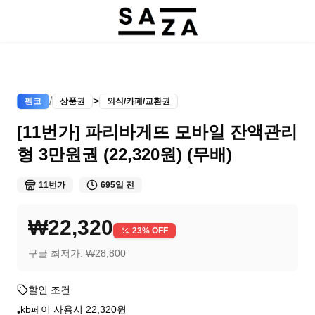
/
>
펨코
상품권
외식/카페/교환권
[11번가] 파리바게뜨 모바일 잔액관리
형 3만원권 (22,320원) (무배)
11번가
695일 전
₩22,320
23
% OFF
구글 최저가:
₩28,800
할인 조건
kb페이 사용시 22,320원
•