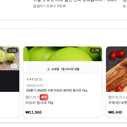
탑셀러
• 조회수
8천회
농
82
78
11번가
우체국쇼
뽐뿌
아오리 청사과 7kg
우체국) 대추
₩11,960
₩6,440