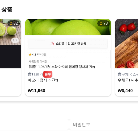
 상품
82
78
11번가
우체국쇼
뽐뿌
아오리 청사과 7kg
우체국) 대추
₩11,960
₩6,440