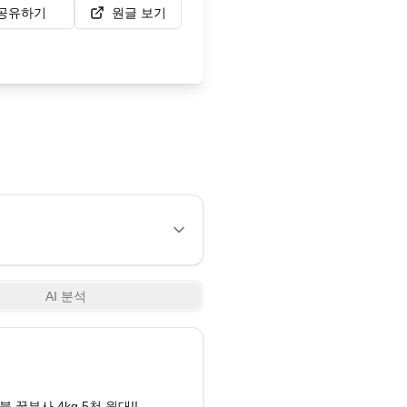
공유하기
원글 보기
AI 분석
0:30
 부사 물량·시세 총정리
북 꿀부사 4kg 5천 원대!!
[신바람 라이브 쇼핑 15