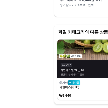
농가살리기
• 조회수
1만회
과일
카테고리의 다른 상품
기타
퀘이사존
샤인머스켓 2kg
₩9,640