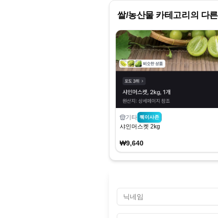
쌀/농산물
카테고리의 다른
기타
퀘이사존
샤인머스켓 2kg
₩9,640