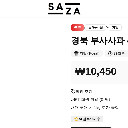
/
>
뽐뿌
쌀/농산물
과일
경북 부사사과 
티딜 (T-deal)
79일 전
₩10,450
할인 조건
SKT 회원 전용 (티딜)
•
2개 구매 시 1kg 추가 증정
•
AI 점수:
82