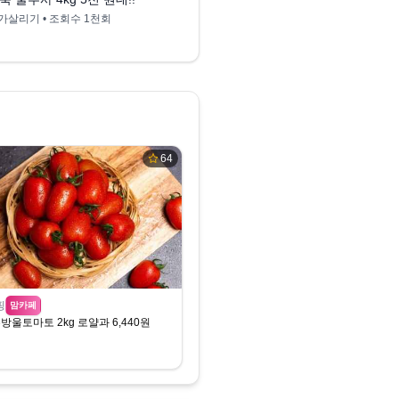
가살리기
• 조회수
1천회
신바람 집파고 시골집TV
•
64
핑
맘카페
방울토마토 2kg 로얄과 6,440원