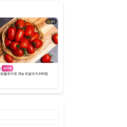
64
핑
맘카페
방울토마토 2kg 로얄과 6,440원