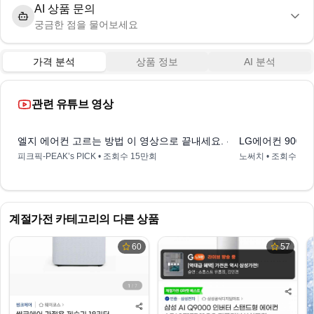
AI 상품 문의
궁금한 점을 물어보세요
가격 분석
상품 정보
AI 분석
관련 유튜브 영상
15:32
엘지 에어컨 고르는 방법 이 영상으로 끝내세요. 무조건 봐야하는 에
LG에어컨 900개
피크픽-PEAK’s PICK
• 조회수
15만회
노써치
• 조회수
9만
계절가전
카테고리의 다른 상품
60
57