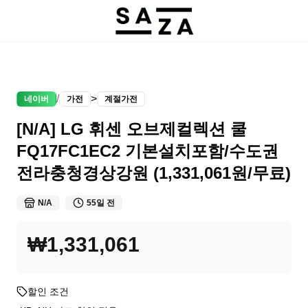
/
>
네이버
가전
계절가전
[N/A] LG 휘센 오브제컬렉션 쿨
FQ17FC1EC2 기본설치포함/수도권
전라충청경상강원 (1,331,061원/무료)
N/A
55일 전
₩1,331,061
할인 조건