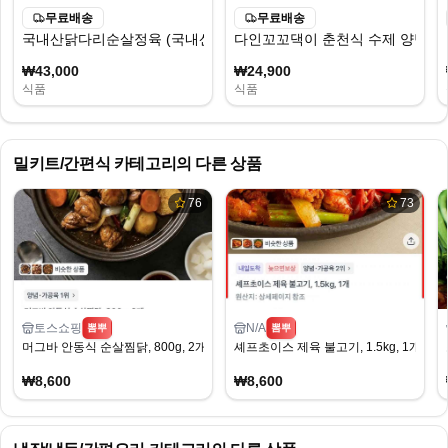
무료배송
무료배송
국내산닭다리순살정육 (국내산/3KG/냉장), 3kg, 1개
다인꼬꼬댁이 춘천식 수제 양념 닭갈비
₩43,000
₩24,900
식품
식품
밀키트/간편식
카테고리의 다른 상품
76
73
토스쇼핑
N/A
뽐뿌
뽐뿌
머그바 안동식 순살찜닭, 800g, 2개
셰프초이스 제육 불고기, 1.5kg, 1개 (8,
₩8,600
₩8,600