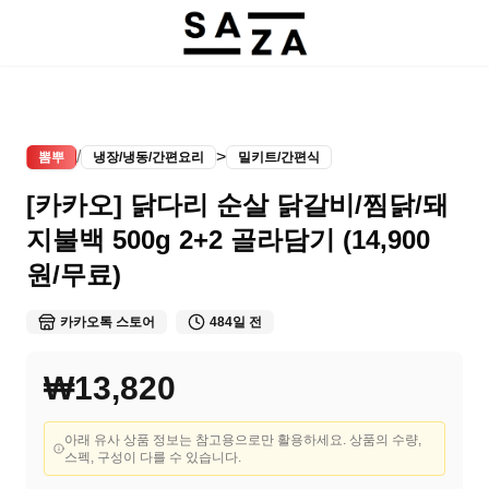
/
>
뽐뿌
냉장/냉동/간편요리
밀키트/간편식
[카카오] 닭다리 순살 닭갈비/찜닭/돼
지불백 500g 2+2 골라담기 (14,900
원/무료)
카카오톡 스토어
484일 전
₩13,820
아래 유사 상품 정보는 참고용으로만 활용하세요. 상품의 수량,
스펙, 구성이 다를 수 있습니다.