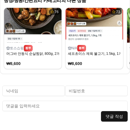
냉장/냉동/간편요리
카테고리의 다른 상품
76
73
토스쇼핑
N/A
뽐뿌
뽐뿌
머그바 안동식 순살찜닭, 800g, 2개
셰프초이스 제육 불고기, 1.5kg, 1개 (8,
₩8,600
₩8,600
댓글 작성