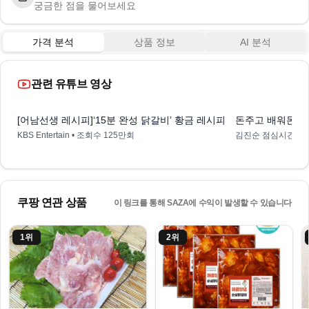
궁금한 점을 물어보세요
가격 분석
상품 정보
AI 분석
관련 유튜브 영상
15:15
[어남선생 레시피]‘15분 완성 닭갈비’ 황금 레시피★ 콘치즈까지 더하면 환상 
돈주고 배워돈 대
KBS Entertain
• 조회수
125만회
김진순 점심시간
• 
쿠팡 연관 상품
이 링크를 통해 SAZA에 수익이 발생할 수 있습니다
1
위
2
위