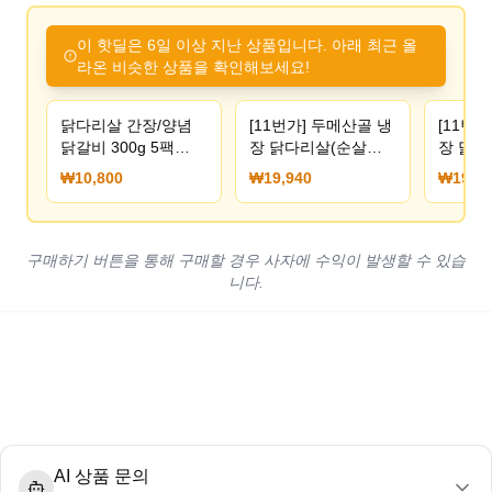
이 핫딜은 6일 이상 지난 상품입니다. 아래 최근 올
라온 비슷한 상품을 확인해보세요!
닭다리살 간장/양념
[11번가] 두메산골 냉
[11번
닭갈비 300g 5팩
장 닭다리살(순살정
장 닭다
10800원 무배
육) 1kg+1kg (19,940
육) 1kg
₩10,800
₩19,940
₩19,94
원/배송비 N/A)
원/N/A)
구매하기 버튼을 통해 구매할 경우 사자에 수익이 발생할 수 있습
니다.
AI 상품 문의