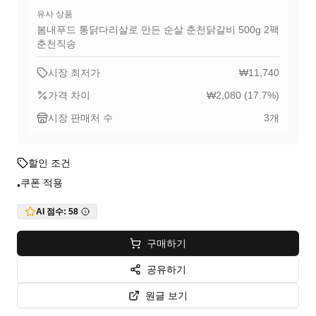
유사 상품
봄내푸드 통닭다리살로 만든 순살 춘천닭갈비 500g 2팩
춘천직송
시장 최저가
₩11,740
가격 차이
₩2,080
(
17.7
%)
시장 판매처 수
3
개
할인 조건
쿠폰 적용
•
AI 점수:
58
구매하기
공유하기
원글 보기