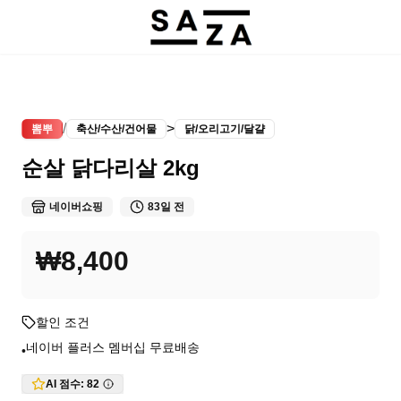
/
>
뽐뿌
축산/수산/건어물
닭/오리고기/달걀
순살 닭다리살 2kg
네이버쇼핑
83일 전
₩8,400
할인 조건
네이버 플러스 멤버십 무료배송
•
AI 점수:
82