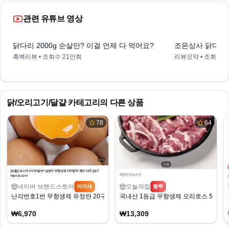
관련 유튜브 영상
2:51
닭다리 2000g 순살만? 이걸 언제 다 먹어요?
조은상사 닭다리살 
흑백리뷰
• 조회수
21만회
리뷰요약
• 조회수
1
닭/오리고기/달걀
카테고리의 다른 상품
78
64
네이버 브랜드스토어
오늘의집
어미새
뽐뿌
난각번호1번 무항생제 유정란 20구 6970원
국내산 1등급 무항생제 오리로스 500g 2
₩6,970
₩13,309