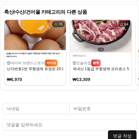
축산/수산/건어물
카테고리의 다른 상품
78
64
네이버 브랜드스토어
오늘의집
어미새
뽐뿌
난각번호1번 무항생제 유정란 20구 6970원
국내산 1등급 무항생제 오리로스 500g 2
₩6,970
₩13,309
댓글 작성