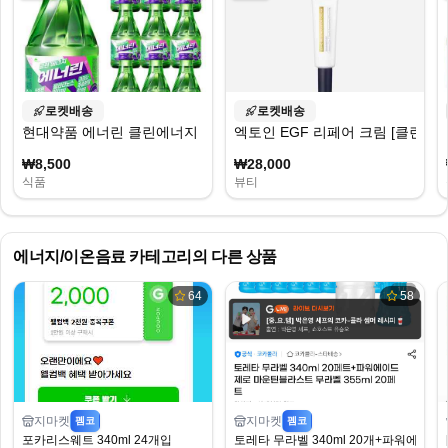
로켓배송
로켓배송
현대약품 에너린 클린에너지
엑토인 EGF 리페어 크림 [클린업] E
₩8,500
₩28,000
식품
뷰티
에너지/이온음료
카테고리의 다른 상품
64
58
지마켓
지마켓
펨코
펨코
포카리스웨트 340ml 24개입
토레타 무라벨 340ml 20개+파워에이드 제