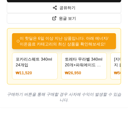
공유하기
원글 보기
이 핫딜은 6일 이상 지난 상품입니다. 아래 에너지/
이온음료 카테고리의 최신 상품을 확인해보세요!
포카리스웨트 340ml
토레타 무라벨 340ml
[지마켓
24개입
20개+파워에이드 제
지 울트
로 무라벨 355ml 20
355ml 
₩11,520
₩26,950
₩50,90
개 총 40개
캔) (50
구매하기 버튼을 통해 구매할 경우 사자에 수익이 발생할 수 있습
니다.