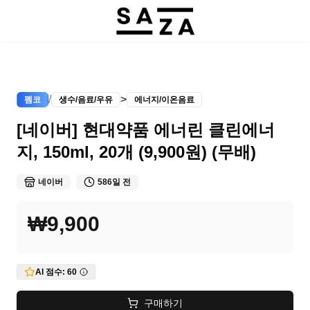
/
>
펨코
생수/음료/우유
에너지/이온음료
[네이버] 현대약품 에너린 클린에너
지, 150ml, 20개 (9,900원) (무배)
네이버
586일 전
₩9,900
AI 점수:
60
구매하기