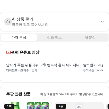
AI 상품 문의
궁금한 점을 물어보세요
가격 분석
상품 정보
AI 분석
관련 유튜브 영상
0:53
남자가 추는 위플래쉬..?🥹 변우석 혼자 뭐마시냐.. 클린에너지, 에
일하면서 마실 수
재이월드
• 조회수
6천회
푸디수첩 Foodie No
쿠팡 연관 상품
이 링크를 통해 SAZA에 수익이 발생할 수 있습니다
1
위
2
위