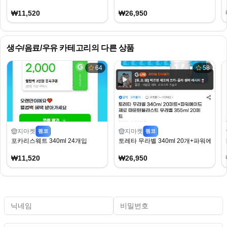
₩11,520
₩26,950
생수/음료/우유
카테고리의 다른 상품
64
58
지마켓
지마켓
펨코
펨코
포카리스웨트 340ml 24개입
토레타 무라벨 340ml 20개+파워에이드 제
₩11,520
₩26,950