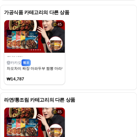
가공식품
카테고리의 다른 상품
45
카카오
펨코
차오차이 짜장 마파두부 짬뽕 마라탕 9개 골라담기(2개 증정)
₩14,787
라면/통조림
카테고리의 다른 상품
45