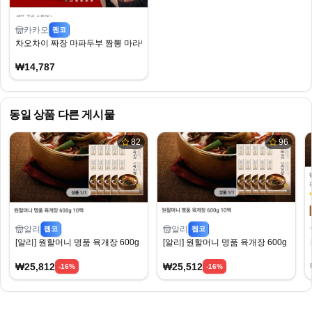
카카오
펨코
차오차이 짜장 마파두부 짬뽕 마라탕 9개 골라담기(2개 증정)
₩14,787
동일 상품 다른 게시물
82
96
알리
알리
펨코
펨코
[알리] 원할머니 명품 육개장 600g 10팩 (25,812원) (무료)
[알리] 원할머니 명품 육개장 600g 10팩 (2
₩25,812
₩25,512
-
16
%
-
16
%