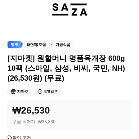
/
>
펨코
라면/통조림
가공식품
[지마켓] 원할머니 명품육개장 600g
10팩 (스마일, 삼성, 비씨, 국민, NH)
(26,530원) (무료)
지마켓
479일 전
₩26,530
구글 최저가:
₩25,830
할인 조건