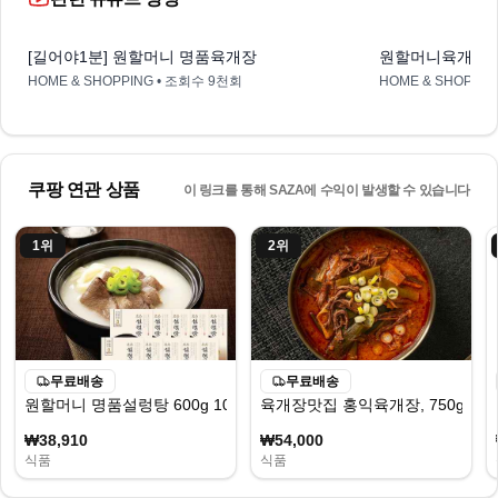
1:03
[길어야1분] 원할머니 명품육개장
원할머니육개장일사
HOME & SHOPPING
• 조회수
9천회
HOME & SHOPPIN
쿠팡 연관 상품
이 링크를 통해 SAZA에 수익이 발생할 수 있습니다
1
위
2
위
무료배송
무료배송
원할머니 명품설렁탕 600g 10팩
육개장맛집 홍익육개장, 750g, 5개
₩38,910
₩54,000
식품
식품