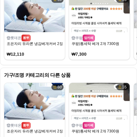
롯데온
쿠팡
뽐뿌
맘카페
조은자리 듀라론 냉감베개커버 2장
쿠팡)통세탁 베개 2개 7300원
₩12,110
₩7,300
가구/조명
카테고리의 다른 상품
60
55
롯데온
쿠팡
뽐뿌
맘카페
조은자리 듀라론 냉감베개커버 2장
쿠팡)통세탁 베개 2개 7300원