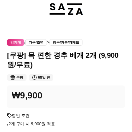
/
>
맘카페
가구/조명
침구/커튼/카페트
[쿠팡] 목 편한 경추 베개 2개 (9,900
원/무료)
쿠팡
68일 전
₩9,900
할인 조건
2개 구매 시 9,900원 적용
•