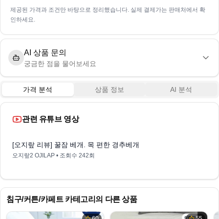
제공된 가격과 조건만 바탕으로 정리했습니다. 실제 결제가는 판매처에서 확
인하세요.
AI 상품 문의
궁금한 점을 물어보세요
가격 분석
상품 정보
AI 분석
관련 유튜브 영상
8:53
[오지랖 리뷰] 꿀잠 베개. 목 편한 경추베개
오지랖2 OJILAP
• 조회수
242회
침구/커튼/카페트
카테고리의 다른 상품
60
55