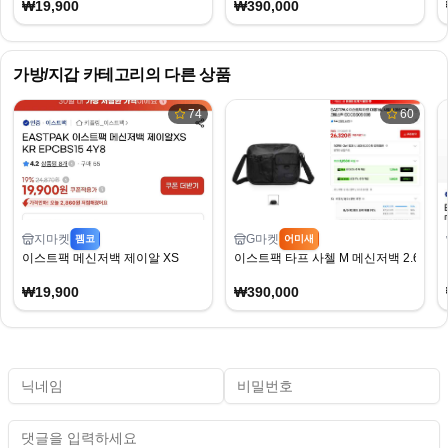
₩19,900
₩390,000
가방/지갑
카테고리의 다른 상품
74
60
지마켓
G마켓
펨코
어미새
이스트팩 메신저백 제이알 XS
이스트팩 타프 사첼 M 메신저백 2.6 (무배
₩19,900
₩390,000