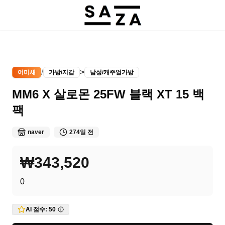
/
>
어미새
가방/지갑
남성/캐주얼가방
MM6 X 살로몬 25FW 블랙 XT 15 백
팩
naver
274일 전
₩343,520
0
AI 점수:
50