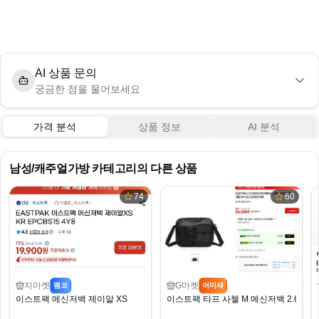
AI 상품 문의
궁금한 점을 물어보세요
가격 분석
상품 정보
AI 분석
남성/캐주얼가방
카테고리의 다른 상품
74
60
지마켓
G마켓
펨코
어미새
이스트팩 메신저백 제이알 XS
이스트팩 타프 사첼 M 메신저백 2.6 (무배