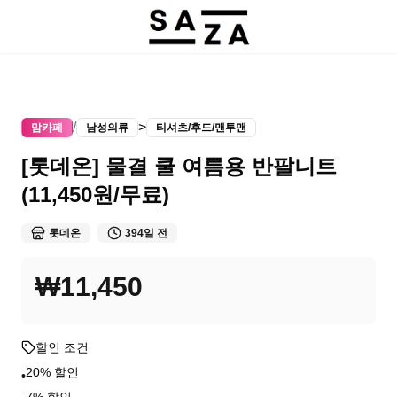
/
>
맘카페
남성의류
티셔츠/후드/맨투맨
[롯데온] 물결 쿨 여름용 반팔니트
(11,450원/무료)
롯데온
394일 전
₩11,450
할인 조건
20% 할인
•