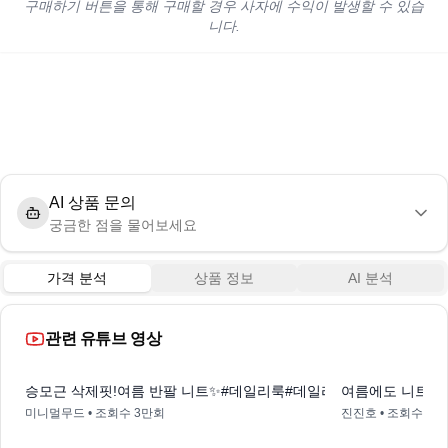
구매하기 버튼을 통해 구매할 경우 사자에 수익이 발생할 수 있습
니다.
AI 상품 문의
궁금한 점을 물어보세요
가격 분석
상품 정보
AI 분석
관련 유튜브 영상
0:19
승모근 삭제핏!여름 반팔 니트✨#데일리룩#데일리룩코디#fash
여름에도 니트 입고
미니멀무드
• 조회수
3만회
진진호
• 조회수
2만