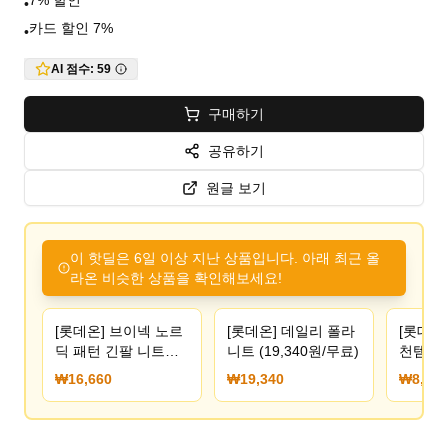
7% 할인
•
카드 할인 7%
•
AI 점수:
59
구매하기
공유하기
원글 보기
이 핫딜은 6일 이상 지난 상품입니다. 아래 최근 올
라온 비슷한 상품을 확인해보세요!
[롯데온] 브이넥 노르
[롯데온] 데일리 폴라
[롯데온
딕 패턴 긴팔 니트
니트 (19,340원/무료)
천템 보
(16,660원/무료)
반팔티 (
₩16,660
₩19,340
₩8,970