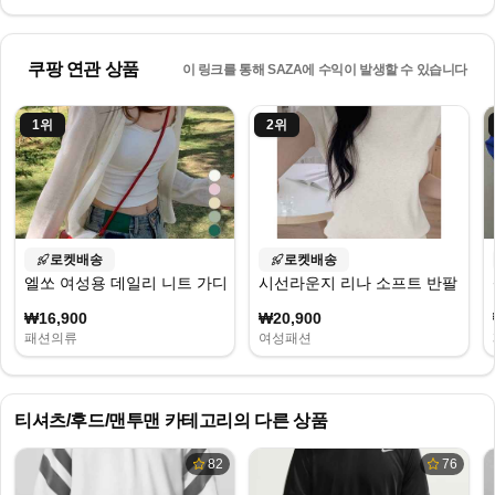
쿠팡 연관 상품
이 링크를 통해 SAZA에 수익이 발생할 수 있습니다
1
위
2
위
로켓배송
로켓배송
엘쏘 여성용 데일리 니트 가디건
시선라운지 리나 소프트 반팔 니트
₩16,900
₩20,900
패션의류
여성패션
티셔츠/후드/맨투맨
카테고리의 다른 상품
82
76