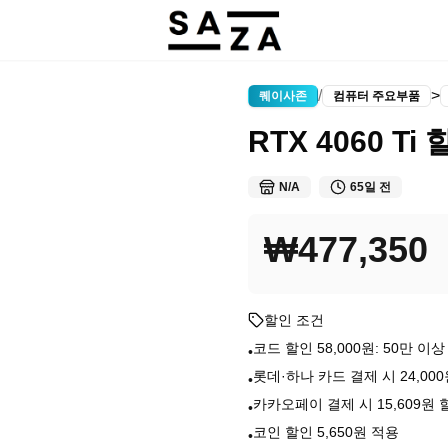
/
>
퀘이사존
컴퓨터 주요부품
RTX 4060 Ti
N/A
65일 전
₩477,350
할인 조건
코드 할인 58,000원: 50만 이상 
•
롯데·하나 카드 결제 시 24,00
•
카카오페이 결제 시 15,609원 
•
코인 할인 5,650원 적용
•