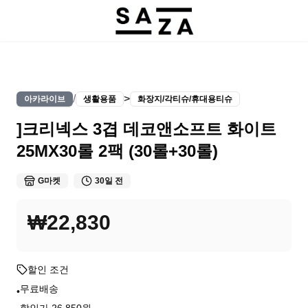
/
>
아카라이브
생활용품
화장지/각티슈/휴대용티슈
]크리넥스 3겹 데코앤소프트 화이트
25MX30롤 2팩 (30롤+30롤)
G마켓
30일 전
₩22,830
할인 조건
무료배송
•