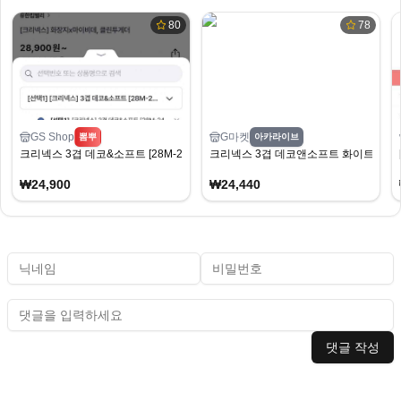
80
78
GS Shop
G마켓
뽐뿌
아카라이브
크리넥스 3겹 데코&소프트 [28M-24롤]X2팩 경유(24,900원/무배)
크리넥스 3겹 데코앤소프트 화이트 25MX3
₩24,900
₩24,440
댓글 작성