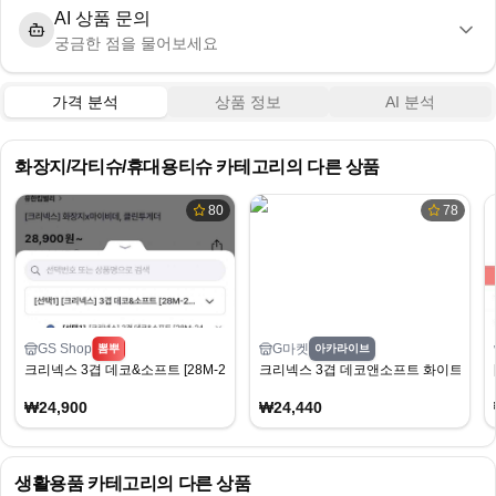
AI 상품 문의
궁금한 점을 물어보세요
가격 분석
상품 정보
AI 분석
화장지/각티슈/휴대용티슈
카테고리의 다른 상품
80
78
GS Shop
G마켓
뽐뿌
아카라이브
크리넥스 3겹 데코&소프트 [28M-24롤]X2팩 경유(24,900원/무배)
크리넥스 3겹 데코앤소프트 화이트 25MX3
₩24,900
₩24,440
생활용품
카테고리의 다른 상품