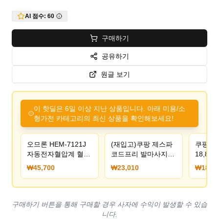
AI 점수:
60
구매하기
공유하기
원글 보기
이 핫딜은 6일 이상 지난 상품입니다. 아래 미용/소
형가전 카테고리의 최신 상품을 확인해보세요!
오므론 HEM-7121J
(재입고)쿠팡 제스파
쿠팡) 
자동전자혈압계 혈압
코드프리 발마사지기
18,80
측정기(45,700원/무
23010원
₩45,700
₩23,010
₩18,80
료)
구매하기 버튼을 통해 구매할 경우 사자에 수익이 발생할 수 있습
니다.