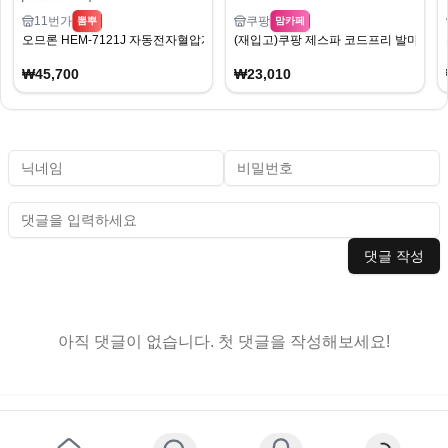
11번가
쿠팡
뽐뿌
맘카페
오므론 HEM-7121J 자동전자혈압계 혈압측정기(45,700원/무료)
(재입고)쿠팡 제스파 코드프리 발마사지기
₩45,700
₩23,010
댓글 작성
아직 댓글이 없습니다. 첫 댓글을 작성해보세요!