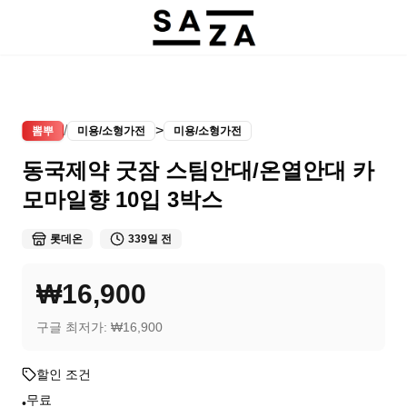
/
>
뽐뿌
미용/소형가전
미용/소형가전
동국제약 굿잠 스팀안대/온열안대 카
모마일향 10입 3박스
롯데온
339일 전
₩16,900
구글 최저가:
₩16,900
할인 조건
무료
•