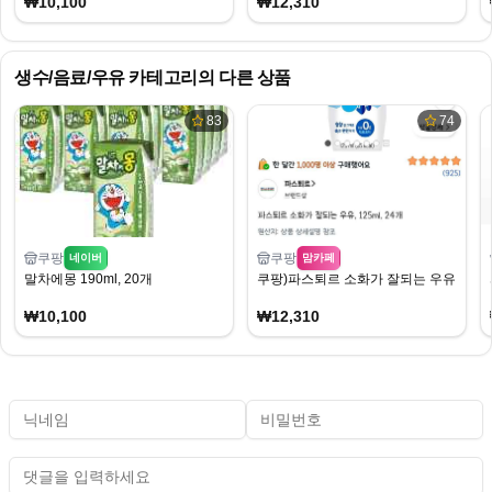
₩10,100
₩12,310
생수/음료/우유
카테고리의 다른 상품
83
74
쿠팡
쿠팡
네이버
맘카페
말차에몽 190ml, 20개
쿠팡)파스퇴르 소화가 잘되는 우유, 125ml,
₩10,100
₩12,310