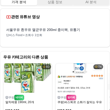
가격 분석
상품 정보
AI 분석
관련 유튜브 영상
3:23
서울우유 흰우유 멸균우유 200ml 종이팩, 유통기한이 긴 우유 제품
단비스 Food
• 조회수
1만회
우유
카테고리의 다른 상품
83
74
쿠팡
쿠팡
네이버
맘카페
말차에몽 190ml, 20개
쿠팡)파스퇴르 소화가 잘되는 우유, 125ml,