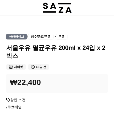
/
>
아카라이브
생수/음료/우유
우유
서울우유 멸균우유 200ml x 24입 x 2
박스
지마켓
68일 전
₩22,400
할인 조건
무료배송
•