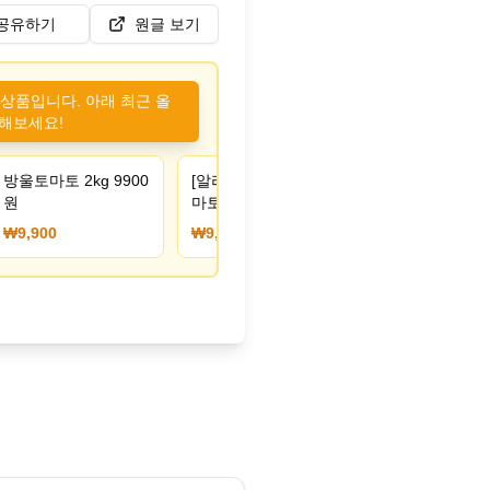
공유하기
원글 보기
 상품입니다. 아래 최근 올
해보세요!
방울토마토 2kg 9900
[알리] 코인딜 완숙토
원
마토 2.5kg+2.5kg 1-
3번 (9,954원/무료)
₩9,900
₩9,954