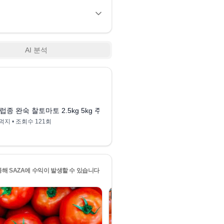
AI 분석
0:33
~~~
유럽종 완숙 찰토마토 2.5kg 5kg 주스용, 유럽종 토마토 2.5kg
먹지
• 조회수
121회
통해 SAZA에 수익이 발생할 수 있습니다
4
위