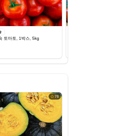
송
무료배송
1위, 1박스, 5kg
 토마토, 1박스, 5kg
<과일싸다구> 완숙 찰 토마토 못난이 쥬스
₩9,900
식품
76