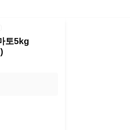
토5kg
)