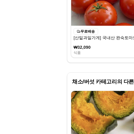
무료배송
[산밑과일가게] 국내산 완숙토마토
₩32,090
식품
채소/버섯
카테고리의 다른