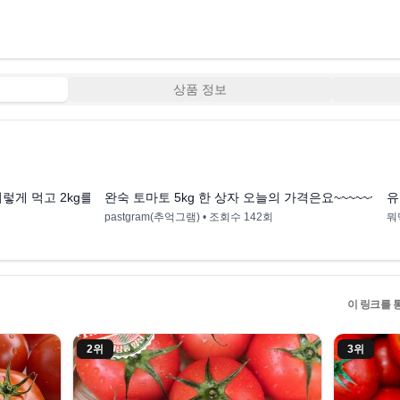
상품 정보
2:36
0:22
렇게 먹고 2kg를 쉽게 뺐어요😁
완숙 토마토 5kg 한 상자 오늘의 가격은요~~~~~~~~~
pastgram(추억그램)
• 조회수
142회
뭐
이 링크를 
2
위
3
위