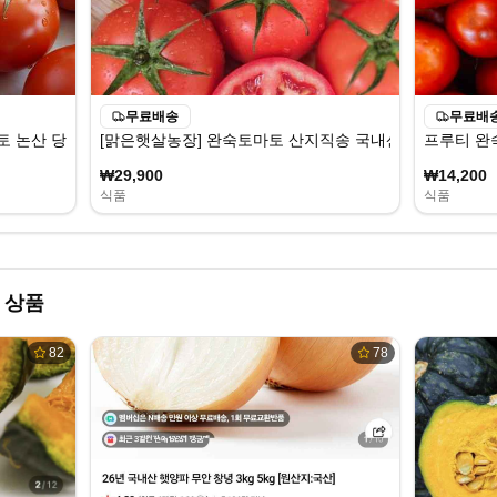
무료배송
무료배
 논산 당일수확 스마트팜 재배, 1박스, 5kg
[맑은햇살농장] 완숙토마토 산지직송 국내산 최상품 재구매율 
프루티 완숙
₩29,900
₩14,200
식품
식품
 상품
82
78