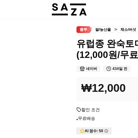
/
>
뽐뿌
쌀/농산물
채소/버섯
유럽종 완숙토마
(12,000원/무료
네이버
434일 전
₩12,000
할인 조건
무료배송
•
AI 점수:
50