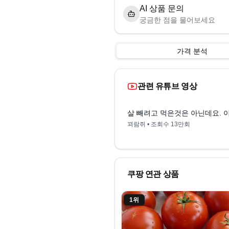
AI 상품 문의
궁금한 점을 물어보세요
가격 분석
관련 유튜브 영상
살 빼려고 먹은것은 아닌데요. 이
꾀람쥐
• 조회수
13만회
쿠팡 연관 상품
1
위