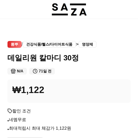
/
>
뽐뿌
건강식품/헬스/다이어트식품
영양제
데일리원 칼마디 30정
N/A
71일 전
₩1,122
할인 조건
네멤무료
•
최대적립시 최대 체감가 1,122원
•