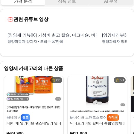
가격 분석
상품 정보
AI 분석
관련 유튜브 영상
17:51
[영양제 리뷰06] 가성비 최고 칼슘, 마그네슘, 비타민D 1등 추천[칼맥
[영양제리뷰30]
영양과학자 양과자
• 조회수
57만회
영양과학자 양과자
영양제
카테고리의 다른 상품
66
60
네이버
네이버 브랜드스토어
펨코
어미새
[네이버] 얼라이브 원스데일리 멀티 종합 온가족 비타민 수입 100정 (24,900원) (
닥터브라이언 칼마디 종합영양제 3개월분 
₩24,900
₩11,900