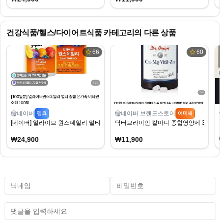
건강식품/헬스/다이어트식품
카테고리의 다른 상품
66
60
네이버
네이버 브랜드스토어
펨코
어미새
[네이버] 얼라이브 원스데일리 멀티 종합 온가족 비타민 수입 100정 (24,900원) (
닥터브라이언 칼마디 종합영양제 3개월분 
₩24,900
₩11,900