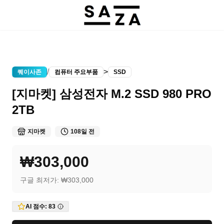
/
>
퀘이사존
컴퓨터 주요부품
SSD
[지마켓] 삼성전자 M.2 SSD 980 PRO
2TB
지마켓
108일 전
₩303,000
구글 최저가:
₩303,000
AI 점수:
83