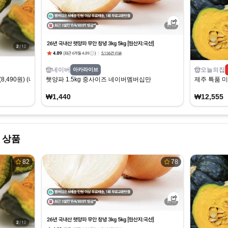
네이버
오늘의집
아카라이브
8,490원) (네멤무배)
햇양파 1.5kg 중사이즈 네이버멤버십만
제주 특품 미니
₩1,440
₩12,555
 상품
82
78