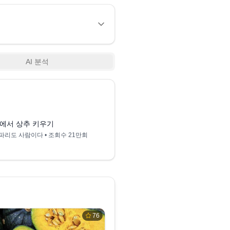
AI 분석
0:16
에서 상추 키우기
베란다에서 다이소씨앗으
파리도 사람이다
• 조회수
21만회
리유의 살림 Lee U
• 조회
76