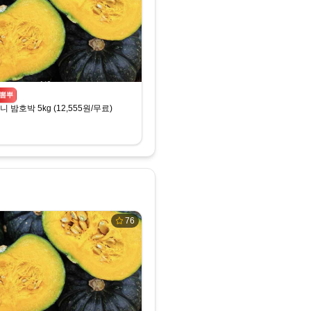
뽐뿌
 밤호박 5kg (12,555원/무료)
76