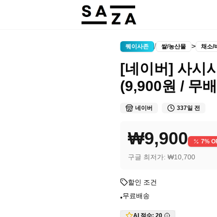
/
>
퀘이사존
쌀/농산물
채소/
[네이버] 사시사
(9,900원 / 무배
네이버
337일 전
₩9,900
7
% O
구글 최저가:
₩10,700
할인 조건
무료배송
•
AI 점수:
20