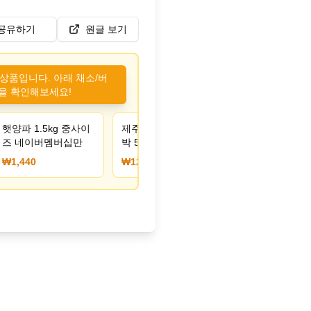
공유하기
원글 보기
 상품입니다. 아래 채소/버
을 확인해보세요!
햇양파 1.5kg 중사이
제주 특품 미니 밤호
즈 네이버멤버십만
박 5kg (12,555원/무
료)
₩1,440
₩12,555