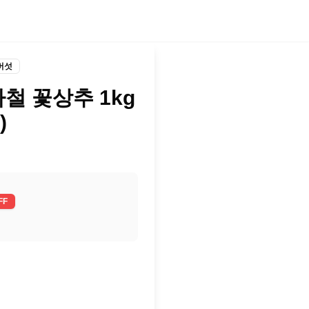
버섯
철 꽃상추 1kg
)
FF