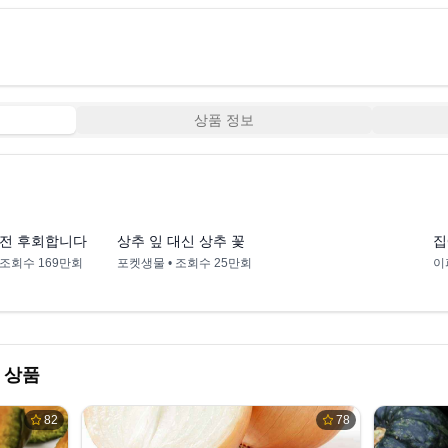
상품 정보
0:57
0:40
완전 후회합니다
상추 잎 대신 상추 꽃
집
 조회수
169만회
포켓생물
• 조회수
25만회
이
 상품
82
78