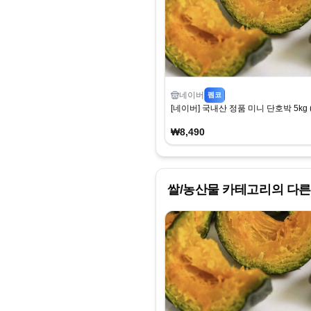
네이버
펨코
[네이버] 국내산 정품 미니 단호박 5kg (
₩8,490
쌀/농산물
카테고리의 다른