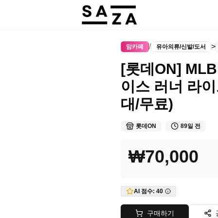
/
>
맘카페
유아의류/신발/도서
[롯데ON] MLB
이스 러너 라이트
대/무료)
롯데ON
89일 전
₩70,000
AI 점수:
40
구매하기