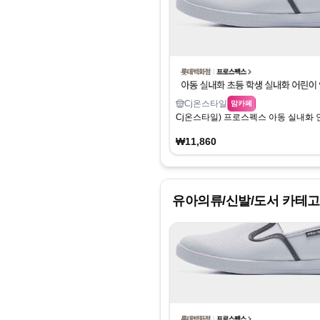
Cj온스타일
맘카페
Cj온스타일) 프로스펙스 아동 실내화 인
₩11,860
유아의류/신발/도서
카테고