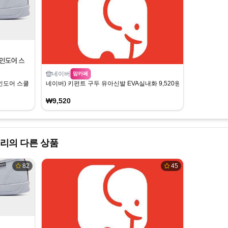
네이버
맘카페
도어 스쿨 11,860원
네이버) 키펀트 구두 유아신발 EVA실내화 9,520원~ 무배
₩9,520
리의 다른 상품
82
45