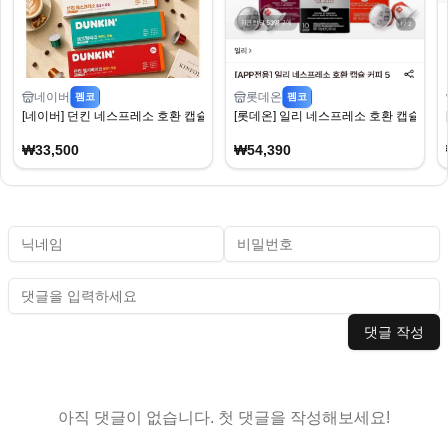
네이버
롯데온
펨코
펨코
[네이버] 던킨 네스프레소 호환 캡슐 커피 캡슐 5종 120개입 (33,500원) (무료)
[롯데온] 일리 네스프레소 호환 캡슐 커피 5종
₩33,500
₩54,390
댓글 작성
아직 댓글이 없습니다. 첫 댓글을 작성해보세요!