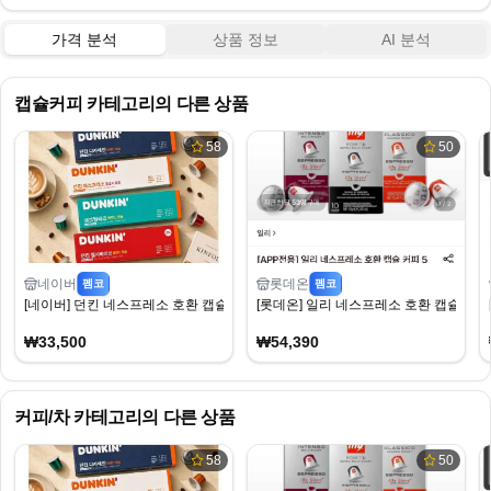
가격 분석
상품 정보
AI 분석
캡슐커피
카테고리의 다른 상품
58
50
네이버
롯데온
펨코
펨코
[네이버] 던킨 네스프레소 호환 캡슐 커피 캡슐 5종 120개입 (33,500원) (무료)
[롯데온] 일리 네스프레소 호환 캡슐 커피 5종
₩33,500
₩54,390
커피/차
카테고리의 다른 상품
58
50