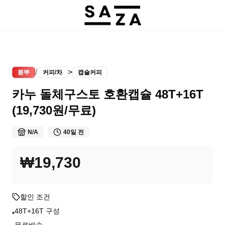
/
>
뽐뿌
커피/차
캡슐커피
카누 돌체구스토 호환캡슐 48T+16T
(19,730원/무료)
N/A
40일 전
₩19,730
할인 조건
48T+16T 구성
•