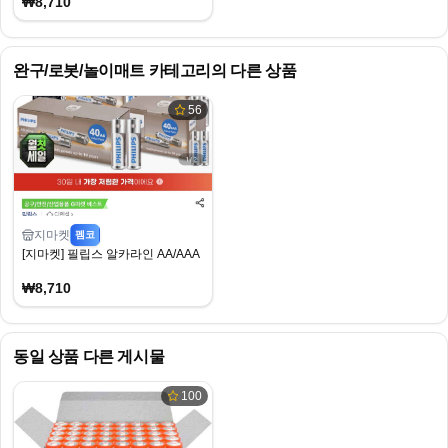
₩8,710
완구/로봇/놀이매트
카테고리의 다른 상품
56
지마켓
펨코
[지마켓] 필립스 알카라인 AA/AAA 건전지 40개입 (8,710원) (무료)
₩8,710
동일 상품 다른 게시물
100