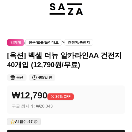
/
>
맘카페
완구/로봇/놀이매트
건전지/충전지
[옥션] 벡셀 더뉴 알카라인AA 건전지
40개입 (12,790원/무료)
옥션
405일 전
₩12,790
36
% OFF
구글 최저가:
₩20,043
AI 점수:
67