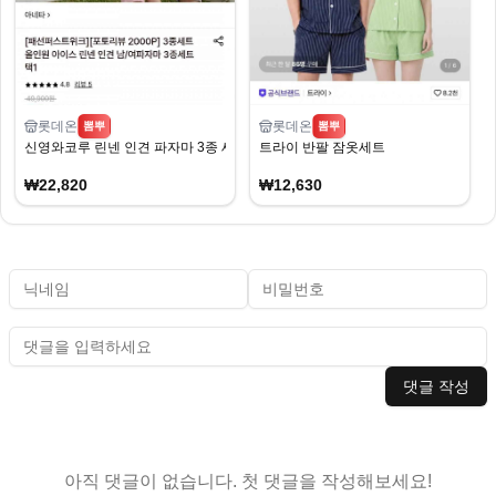
롯데온
롯데온
뽐뿌
뽐뿌
신영와코루 린넨 인견 파자마 3종 세트
트라이 반팔 잠옷세트
₩22,820
₩12,630
댓글 작성
아직 댓글이 없습니다. 첫 댓글을 작성해보세요!