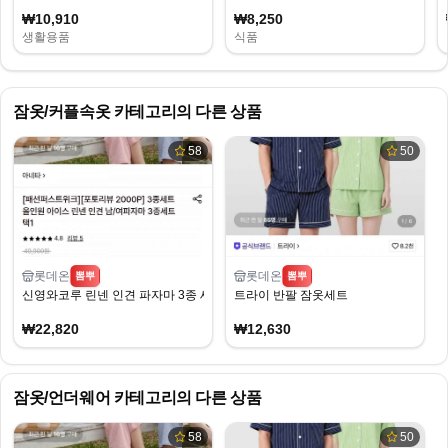
₩10,910
₩8,250
생활용품
식품
잠옷/커플속옷
카테고리의 다른 상품
58
50
롯데온
롯데온
뽐뿌
뽐뿌
신영와코루 린넨 인견 파자마 3종 세트
트라이 반팔 잠옷세트
₩22,820
₩12,630
잠옷/언더웨어
카테고리의 다른 상품
58
50