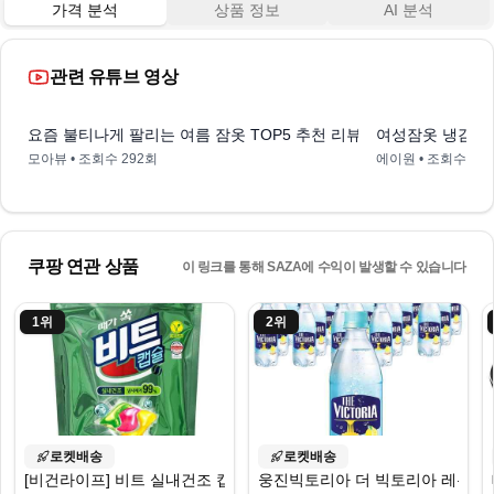
가격 분석
상품 정보
AI 분석
관련 유튜브 영상
0:51
요즘 불티나게 팔리는 여름 잠옷 TOP5 추천 리뷰
여성잠옷 냉감 반
모아뷰
• 조회수
292회
에이원
• 조회수
24
쿠팡 연관 상품
이 링크를 통해 SAZA에 수익이 발생할 수 있습니다
1
위
2
위
로켓배송
로켓배송
[비건라이프] 비트 실내건조 캡슐세제 그린플로럴향, 42개입, 1개
웅진빅토리아 더 빅토리아 레몬, 500