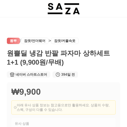
/
>
뽐뿌
잠옷/언더웨어
잠옷/커플속옷
원쁠딜 냉감 반팔 파자마 상하세트
판매 종료
1+1 (9,900원/무배)
현재 구매할 수 없는 상품입니다
네이버 스마트스토어
394일 전
₩9,900
아래 유사 상품 정보는 참고용으로만 활용하세요. 상품의 수량,
스펙, 구성이 다를 수 있습니다.
유사 상품