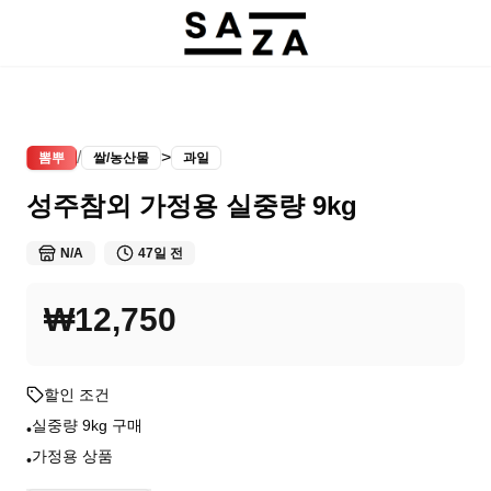
/
>
뽐뿌
쌀/농산물
과일
성주참외 가정용 실중량 9kg
N/A
47일 전
₩12,750
할인 조건
실중량 9kg 구매
•
가정용 상품
•