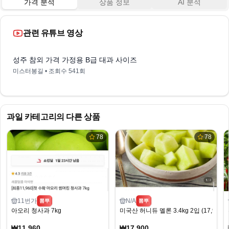
가격 분석
상품 정보
AI 분석
관련 유튜브 영상
5:44
성주 참외 가격 가정용 B급 대과 사이즈
미스터봉길
• 조회수
541회
과일
카테고리의 다른 상품
78
78
11번가
N/A
뽐뿌
뽐뿌
아오리 청사과 7kg
미국산 허니듀 멜론 3.4kg 2입 (17,900
₩11,960
₩17,900