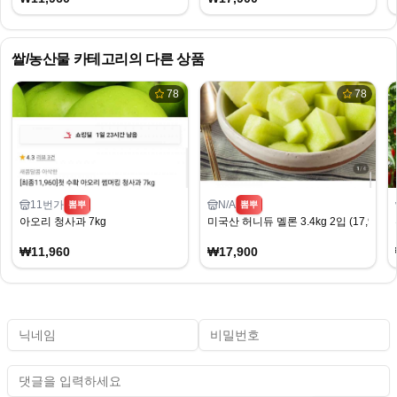
쌀/농산물
카테고리의 다른 상품
78
78
11번가
N/A
뽐뿌
뽐뿌
아오리 청사과 7kg
미국산 허니듀 멜론 3.4kg 2입 (17,900
₩11,960
₩17,900