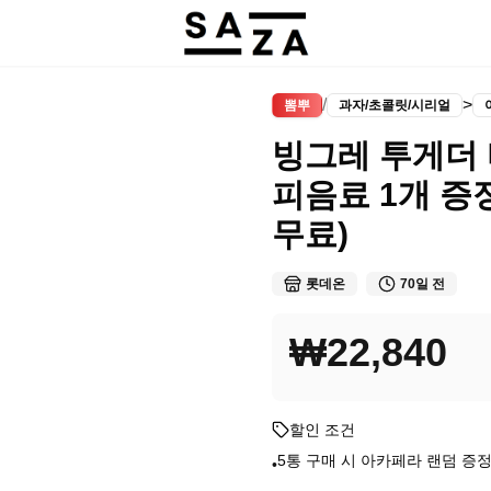
/
>
뽐뿌
과자/초콜릿/시리얼
빙그레 투게더 
피음료 1개 증정 
무료)
롯데온
70일 전
₩22,840
할인 조건
5통 구매 시 아카페라 랜덤 증
•