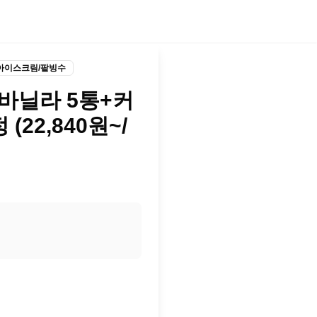
아이스크림/팥빙수
바닐라 5통+커
(22,840원~/
정