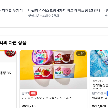
0:58
9:43
 저격할 투게더 6종 리뷰
바닐라 아이스크림 4가지 비교 테이스팅 (조안나, 투게
맛있지응
• 조회수
9천회
컨
리의 다른 상품
66
64
N/A
카카오톡
뽐뿌
미니멜츠 구슬아이스크림 4가지맛 30개
얼려먹는 당 
₩20,715
₩17,670