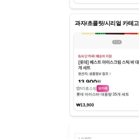
과자/초콜릿/시리얼
카테고
NS홈쇼핑
맘카페
롯데 아이스바 대용량 35개 세트
₩13,900