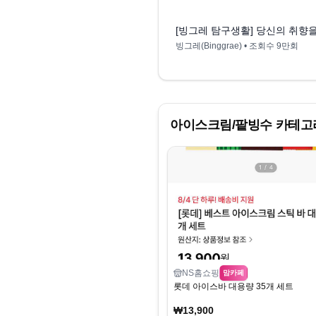
[빙그레 탐구생활] 당신의 취향을
빙그레(Binggrae)
• 조회수
9만회
아이스크림/팥빙수
카테고
NS홈쇼핑
맘카페
롯데 아이스바 대용량 35개 세트
₩13,900