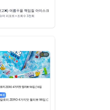
5:45
더, 나뚜루, 하겐다즈)
(광고❌) 여름🌞을 책임질 아이스크림 리뷰 | 여의도미식회 Ep2
빙그레 바닐라맛 우유 
슈머 리포트
• 조회수
3천회
카뉴라이크TV [CarNewLike
63
펨코
칼로리 ZERO 4가지맛 젤리뽀 96입 (16입*6박스)