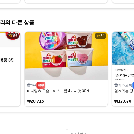
리의 다른 상품
66
64
N/A
카카오톡
뽐뿌
미니멜츠 구슬아이스크림 4가지맛 30개
얼려먹는 당 
₩20,715
₩17,670