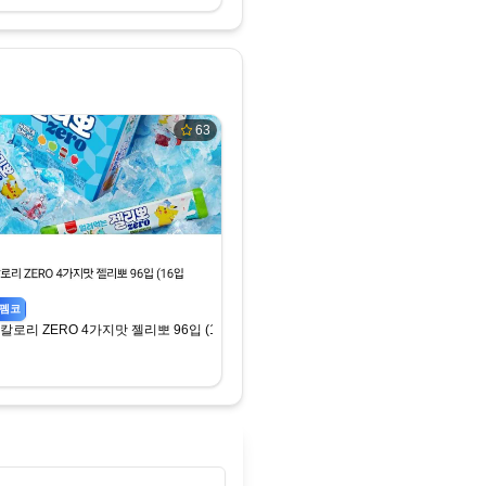
63
펨코
칼로리 ZERO 4가지맛 젤리뽀 96입 (16입*6박스)