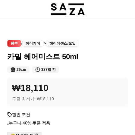
/
>
뽐뿌
헤어케어
헤어에센스/오일
카밀 헤어미스트 50ml
29cm
337일 전
₩18,110
구글 최저가:
₩18,110
할인 조건
누구나 40% 쿠폰 적용
•