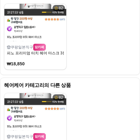
82
쿠팡일본직구
맘카페
피노 프리미엄 터치 헤어 마스크 3통
₩18,850
헤어케어
카테고리의 다른 상품
82
쿠팡일본직구
맘카페