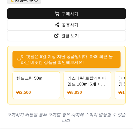
AI 점수:
49
구매하기
공유하기
원글 보기
이 핫딜은 6일 이상 지난 상품입니다. 아래 최근 올
라온 비슷한 상품을 확인해보세요!
핸드크림 50ml
리스테린 토탈케어마
[네이버
일드 100ml 6개 + 네
징 500
임택증정
블워시
₩2,500
₩8,930
₩10,90
200ml 
원) (무
구매하기 버튼을 통해 구매할 경우 사자에 수익이 발생할 수 있습
니다.