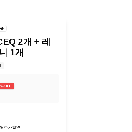
품
Q 2개 + 레
니 1개
전
1
% OFF
7% 추가할인