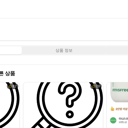
상품 정보
른 상품
82
78