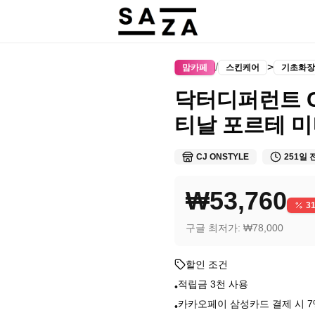
/
>
맘카페
스킨케어
기초화장
닥터디퍼런트 CE
티날 포르테 미
CJ ONSTYLE
251일 
₩53,760
3
구글 최저가:
₩78,000
할인 조건
적립금 3천 사용
•
카카오페이 삼성카드 결제 시 
•