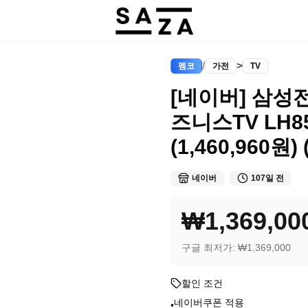
/
>
펨코
가전
TV
[네이버] 삼성
즈니스TV LH85
(1,460,960원)
네이버
107일 전
₩1,369,00
구글 최저가:
₩1,369,000
할인 조건
네이버쿠폰 적용
•