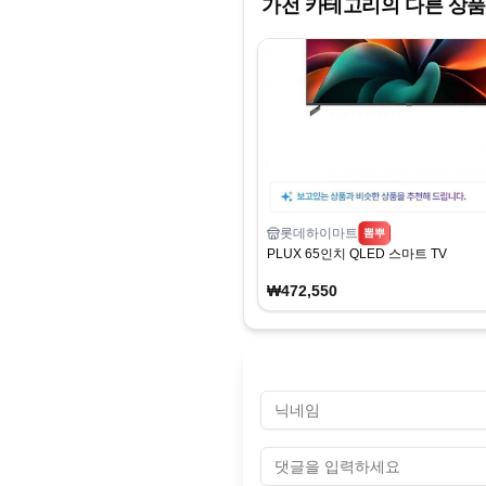
가전
카테고리의 다른 상품
롯데하이마트
뽐뿌
PLUX 65인치 QLED 스마트 TV
₩472,550