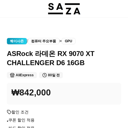
/
>
퀘이사존
컴퓨터 주요부품
GPU
ASRock 라데온 RX 9070 XT
CHALLENGER D6 16GB
AliExpress
80일 전
₩842,000
할인 조건
쿠폰 할인 적용
•