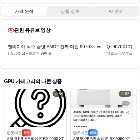
가격 분석
상품 정보
AI 분석
관련 유튜브 영상
16:42
엔비디아 독주 끝낸 AMD? 진짜 미친 9070XT vs RTX 5070Ti 성능
Q: 9070XT가격
ITSub잇섭
• 조회수
99만회
테크노사우루스 Techn
GPU
카테고리의 다른 상품
84
82
롯데온
롯데온
뽐뿌
펨코
ASUS PRIME 라데온 RX 9060 XT OC D6 16GB (468,000/무료)
ASUS PRIME 라데온 RX 9060 XT OC D