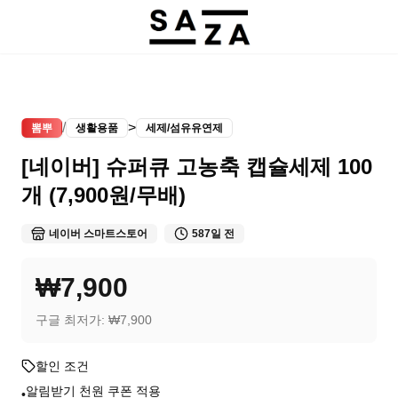
/
>
뽐뿌
생활용품
세제/섬유유연제
[네이버] 슈퍼큐 고농축 캡슐세제 100
개 (7,900원/무배)
네이버 스마트스토어
587일 전
₩7,900
구글 최저가:
₩7,900
할인 조건
알림받기 천원 쿠폰 적용
•