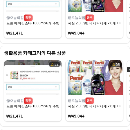
오늘의집
오늘의집
뽐뿌
뽐뿌
프릴 베이킹소다 1000mlx6개 주방세제_프릴 수세미 증정
퍼실 2.0 라벤더 세탁세제 x 6개 + 매트 
₩21,471
₩45,044
생활용품
카테고리의 다른 상품
82
58
오늘의집
오늘의집
뽐뿌
뽐뿌
프릴 베이킹소다 1000mlx6개 주방세제_프릴 수세미 증정
퍼실 2.0 라벤더 세탁세제 x 6개 + 매트 
₩21,471
₩45,044