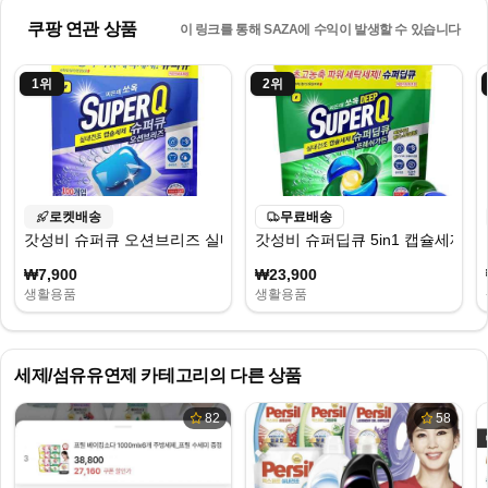
쿠팡 연관 상품
이 링크를 통해 SAZA에 수익이 발생할 수 있습니다
1
위
2
위
로켓배송
무료배송
갓성비 슈퍼큐 오션브리즈 실내건조 캡슐세제
갓성비 슈퍼딥큐 5in1 캡슐세제 프
₩7,900
₩23,900
생활용품
생활용품
세제/섬유유연제
카테고리의 다른 상품
82
58