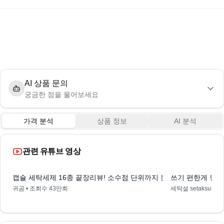
AI 상품 문의
궁금한 점을 물어보세요
가격 분석
상품 정보
AI 분석
관련 유튜브 영상
11:58
캡슐 세탁세제 16종 끝장리뷰! 소수점 단위까지 분석한 최강 세정력
쓰기 편한게 항상
귀곰
• 조회수
43만회
세탁설 setaksul
• 