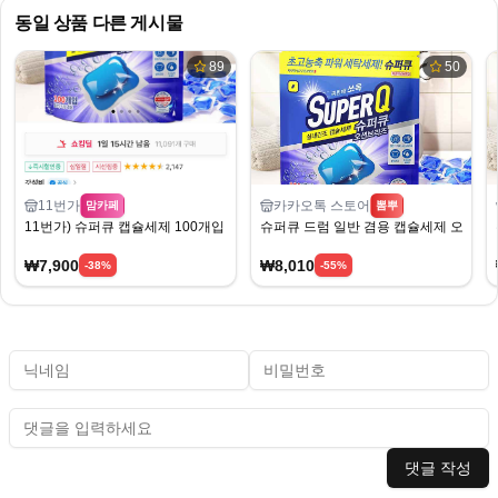
동일 상품 다른 게시물
89
50
11번가
카카오톡 스토어
맘카페
뽐뿌
11번가) 슈퍼큐 캡슐세제 100개입 7900원
슈퍼큐 드럼 일반 겸용 캡슐세제 오션브리즈 
₩7,900
₩8,010
-
38
%
-
55
%
댓글 작성