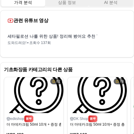
가격 분석
상품 정보
AI 분석
관련 유튜브 영상
1:01
세타필로션 나를 위한 상품! 정리해 봤어요 추천 TOP10
도와드려요!
• 조회수
137회
기초화장품
카테고리의 다른 상품
82
78
edkshop
DK Shop
뽐뿌
뽐뿌
더 마데카크림 50ml 10개 + 증정 총 20ml
더 마데카크림 50ml 10개+ 증정 총 20ml