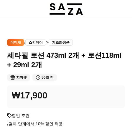
/
>
어미새
스킨케어
기초화장품
세타필 로션 473ml 2개 + 로션118ml
+ 29ml 2개
지마켓
50일 전
₩17,900
할인 조건
결제 단계에서 10% 할인 적용
•