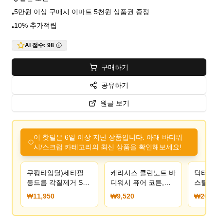
5만원 이상 구매시 이마트 5천원 상품권 증정
•
10% 추가적립
•
AI 점수:
98
구매하기
공유하기
원글 보기
이 핫딜은 6일 이상 지난 상품입니다. 아래 바디워
시/스크럽 카테고리의 최신 상품을 확인해보세요!
쿠팡타임딜)세타필
케라시스 클린노트 바
닥터브로
등드름 각질제거 SA
디워시 퓨어 코튼,
스틸 솝 
바디워시 473ml 1개
800ml, 2개
리 13,
₩11,950
₩9,520
₩207,0
11,950원