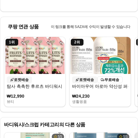
쿠팡 연관 상품
이 링크를 통해 SAZA에 수익이 발생할 수 있습니다
1
위
2
위
로켓배송
로켓배송
무료배송
탐사 촉촉한 후르츠 바디워시
바이아우어 아로마 약산성 퍼퓸 바디워
₩12,990
₩24,230
뷰티
생활용품
바디워시/스크럽
카테고리의 다른 상품
55
55