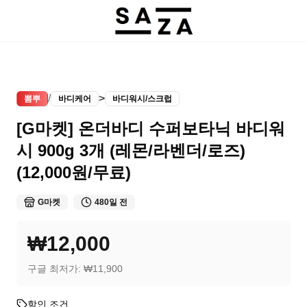
/
>
뽐뿌
바디케어
바디워시/스크럽
[G마켓] 온더바디 수퍼보타닉 바디워
시 900g 3개 (레몬/라벤더/로즈)
(12,000원/무료)
G마켓
480일 전
₩12,000
구글 최저가:
₩11,900
할인 조건