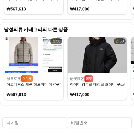
₩567,613
₩417,000
남성의류
카테고리의 다른 상품
58
50
크로켓
롯데온
어미새
뽐뿌
아크테릭스 세륨 헤드워터 예약구매
아이더 캄피로 대장급 초헤비 구스다운
₩567,613
₩417,000