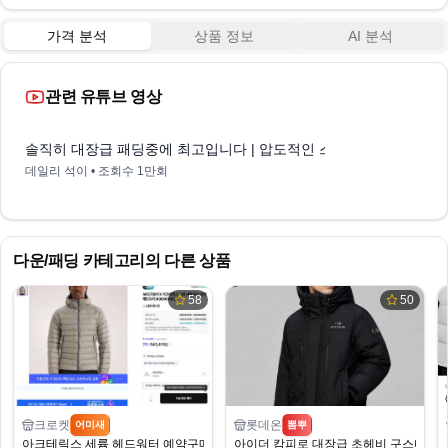
가격 분석
상품 정보
AI 분석
관련 유튜브 영상
7:38
솔직히 대장급 패딩중에 최고입니다 | 압도적인 스펙의 '진짜' 대장급
데일리 석이
• 조회수
1만회
다운/패딩
카테고리의 다른 상품
58
50
크로켓
롯데온
어미새
뽐뿌
아크테릭스 세륨 헤드워터 예약구매
아이더 캄피로 대장급 초헤비 구스다운