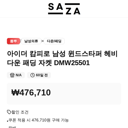
/
>
뽐뿌
남성의류
다운/패딩
아이더 캄피로 남성 윈드스타퍼 헤비
다운 패딩 자켓 DMW25501
N/A
60일 전
₩476,710
할인 조건
쿠폰 적용 시 476,710원 구매 가능
•