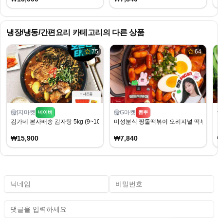
냉장/냉동/간편요리
카테고리의 다른 상품
75
64
[지마켓
G마켓
네이버
뽐뿌
김가네 본사배송 감자탕 5kg (9~10인분)
미성분식 짱돌떡볶이 오리지널 떡볶이 밀키트 
₩15,900
₩7,840