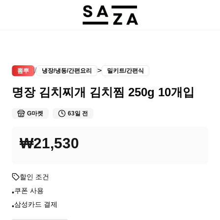
/
>
뽐뿌
냉장/냉동/간편요리
밀키트/간편식
명장 김치찌개 김치찜 250g 10개입
G마켓
63일 전
₩21,530
할인 조건
쿠폰 사용
•
삼성카드 결제
•