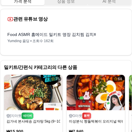
가격 분석
상품 정보
AI 분석
관련 유튜브 영상
1:34
Food ASMR 홈메이드 밀키트 명장 김치찜 김치찌개(Homemade meal kit maste
Yumding 윰딩
• 조회수
162회
밀키트/간편식
카테고리의 다른 상품
75
64
[지마켓
G마켓
네이버
뽐뿌
김가네 본사배송 감자탕 5kg (9~10인분)
미성분식 짱돌떡볶이 오리지널 떡볶이 밀키트 
₩15,900
₩7,840